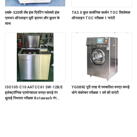
एचके-320सी लैब इंक प्रिंटिंग फ्लेक्सो इंक
TA3.0 कुल कार्बनिक कार्बन TOC विश्लेषक
प्रूफर ऑनलाइन यूवी ड्रायर और कूलर के
ऑनलाइन TOC परीक्षक 1 गारंटी
साथ
ISO105-C10 AATCC61 SW-12B/E
YG089E पूरी तरह से स्वचालित वस्त्र कपड़े
इलेक्ट्रॉनिक प्रयोगशाला वस्त्र कपड़े रंग
धोने संकोचन परीक्षक 1 वर्ष की वारंटी
धुलाई स्थिरता परीक्षक Rotawash रंग
स्थिरता परीक्षक