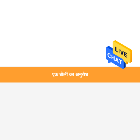
एक बोली का अनुरोध
लोकप्रिय श्रेणियां
सभी
पल्प परीक्षण मशीन
कागज पैकेजिंग परीक्षक
फ्लेक्सो ऑफसेट स्याही 
लैब परीक्षण उपकरण
प्रूफ़र
टीजीए डीएससी उपकरण 
विभेदक स्कैनिंग 
ताप
कैलोरीमीटर