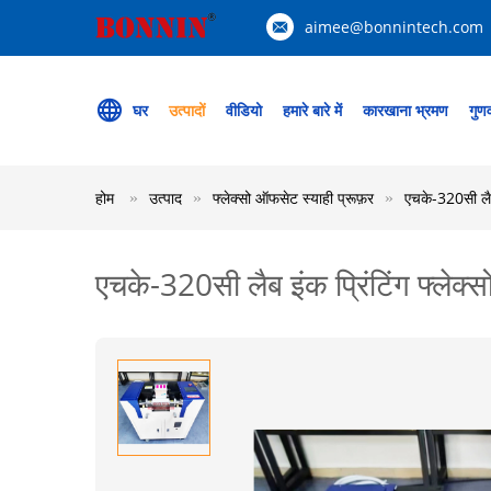
aimee@bonnintech.com
घर
उत्पादों
वीडियो
हमारे बारे में
कारखाना भ्रमण
गुणव
होम
उत्पाद
फ्लेक्सो ऑफसेट स्याही प्रूफ़र
एचके-320सी लैब
एचके-320सी लैब इंक प्रिंटिंग फ्ले