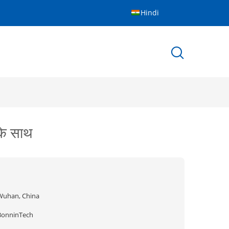
Hindi
के साथ
Wuhan, China
BonninTech