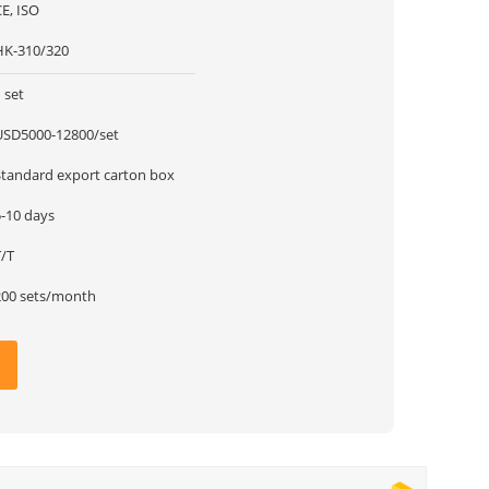
E, ISO
HK-310/320
 set
USD5000-12800/set
Standard export carton box
5-10 days
T/T
200 sets/month