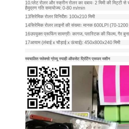
10.प्लेट रोलर और स्क्रीन रोलर का दबावः 2 मिमी की मिट्टी से स
हैमुद्रण गति समायोज्य: 0-80 m/min
13सिरेमिक रोलर विनिर्देशः 100x210 मिमी
14सिरेमिक रोलर लाइनों की संख्याः मानक 600LPI (70-1200 लाइन
16उपयुक्त प्रूफिंग सामग्रीः कागज, प्लास्टिक की फिल्म, गैर बुन
17आयाम (लंबाई x चौड़ाई x ऊंचाई): 450x800x240 मिमी
स्वचालित फ्लेक्सो ग्रेव्यू स्याही ऑफसेट प्रिंटिंग प्रूफर मशीन