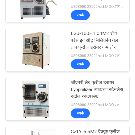
USD8000-22000/set MOQ:एक सेट
साइटमैप
संपर्क
12
टीजीए डीएससी उपकरण
PRIVACY
LGJ-100F 1.04M2 शीर्ष
प्रेस इन सीटू सिलिकॉन तेल
POLICY
ताप
ताप फ्रीज ड्रायर कम शोर
USD8000-22000/set MOQ:एक सेट
संपर्क
जीएमपी लैब फ्रीज ड्रायर
5
Lyophilizer उपकरण स्टेनलेस
विभेदक स्कैनिंग
स्टील रस्टप्रूफ
USD8000-22000/set MOQ:एक सेट
कैलोरीमीटर
संपर्क
GZLY-5 5M2 वैक्यूम फ्रीज