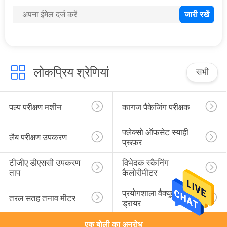
20
कपड़ा कपड़ा परीक्षण
मशीन
लोकप्रिय श्रेणियां
सभी
पल्प परीक्षण मशीन
कागज पैकेजिंग परीक्षक
4
फ्लेक्सो ऑफसेट स्याही 
प्लास्टिक रबर परीक्षण
लैब परीक्षण उपकरण
प्रूफ़र
मशीन
टीजीए डीएससी उपकरण 
विभेदक स्कैनिंग 
ताप
कैलोरीमीटर
प्रयोगशाला वैक्यूम फ्रीज 
तरल सतह तनाव मीटर
ड्रायर
एक बोली का अनुरोध
6