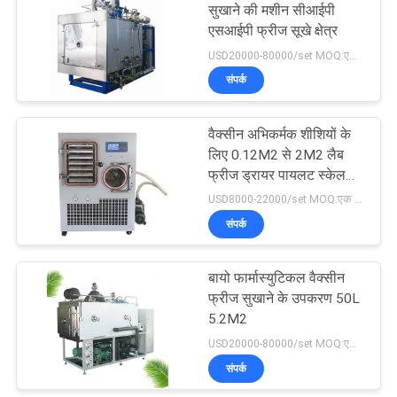
सुखाने की मशीन सीआईपी
एसआईपी फ्रीज सूखे क्षेत्र
9
USD20000-80000/set MOQ:एक सेट
संपर्क
तरल सतह तनाव मीटर
वैक्सीन अभिकर्मक शीशियों के
लिए 0.12M2 से 2M2 लैब
फ्रीज ड्रायर पायलट स्केल
लियोफिलिज़र
USD8000-22000/set MOQ:एक सेट
संपर्क
47
प्रयोगशाला वैक्यूम फ्रीज
बायो फार्मास्युटिकल वैक्सीन
फ्रीज सुखाने के उपकरण 50L
ड्रायर
5.2M2
USD20000-80000/set MOQ:एक सेट
संपर्क