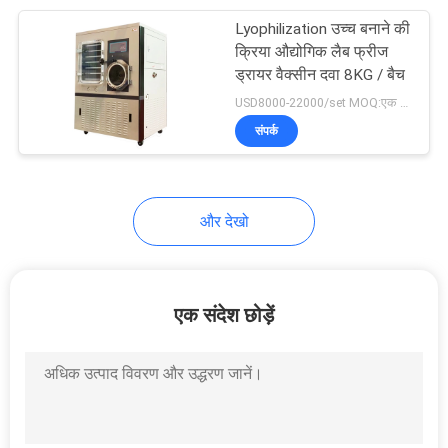
Lyophilization उच्च बनाने की
9
क्रिया औद्योगिक लैब फ्रीज
ड्रायर वैक्सीन दवा 8KG / बैच
वीडियो माप प्रणाली मशीन
USD8000-22000/set MOQ:एक सेट
संपर्क
और देखो
19
टैबलेट परीक्षक विघटन
एक संदेश छोड़ें
परीक्षक