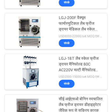
संपर्क
भ्रमण
LGJ-200F वैक्यूम
गुणवत्ता
111
फार्मास्युटिकल लैब फ्रीज
नियंत्रण
ड्रायर मेडिकल लैब स्केल
लैब परीक्षण उपकरण
Lyophilizer
USD8000-22000/set MOQ:एक सेट
संपर्क
संपर्क
करें
LGJ-18T लैब स्केल फ्रीज
ड्रायर मैनिफोल्ड 80C
एक
AC220V मल्टी मैनिफोल्ड
29
पाइप
USD2000-15000/set MOQ:एक सेट
उद्धरण
फ्लेक्सो ऑफसेट स्याही
संपर्क
का
प्रूफ़र
अनुरोध
सीई आईएसओ बोनिन स्वचालित
लैब फ्रीज ड्रायर डीहाइड्रेटर
करें
जैविक रूप से सक्रिय कारक