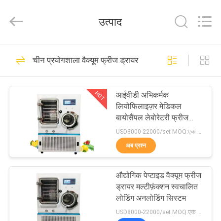
बोनिन
आपूर्तिकर्ता.
Copyright
उत्पाद
©
2022
-
2025
Wuhan
घर
71
Bonnin
Technology
चीन प्रयोगशाला वैक्यूम फ्रीज ड्रायर
Ltd..
All
पल्प परीक्षण मशीन
Rights
उत्पादों
Reserved.
Developed
HOT
आईवीडी अभिकर्मक
by
ECER
लियोफिलाइज़र मेडिकल
वीडियो
बायोसैंपल लेबोरेटरी फ्रीज
ड्रायर पायलट इन सीटू
USD8000-22000/set MOQ:एक सेट
हमारे
अब प्रश्न
42
बारे
औद्योगिक पेप्टाइड वैक्यूम फ्रीज
में
कागज पैकेजिंग परीक्षक
ड्रायर मल्टीफ़ंक्शन स्वचालित
लोडिंग अनलोडिंग सिस्टम
कारखाना
USD8000-22000/set MOQ:एक सेट