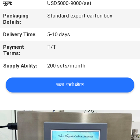
मूल्य:
USD5000-9000/set
भ्रमण
Packaging
Standard export carton box
Details:
गुणवत्ता
Delivery Time:
5-10 days
नियंत्रण
Payment
T/T
Terms:
संपर्क
Supply Ability:
200 sets/month
करें
सबसे अच्छी कीमत
एक
उद्धरण
का
अनुरोध
करें