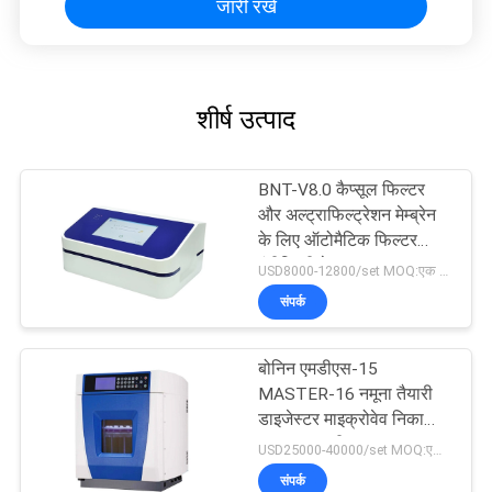
जारी रखें
शीर्ष उत्पाद
BNT-V8.0 कैप्सूल फिल्टर
और अल्ट्राफिल्ट्रेशन मेम्ब्रेन
के लिए ऑटोमैटिक फिल्टर
इंटीग्रिटी टेस्टर
USD8000-12800/set MOQ:एक सेट
संपर्क
बोनिन एमडीएस-15
MASTER-16 नमूना तैयारी
डाइजेस्टर माइक्रोवेव निकासी
पाचन प्रणाली
USD25000-40000/set MOQ:एक सेट
संपर्क