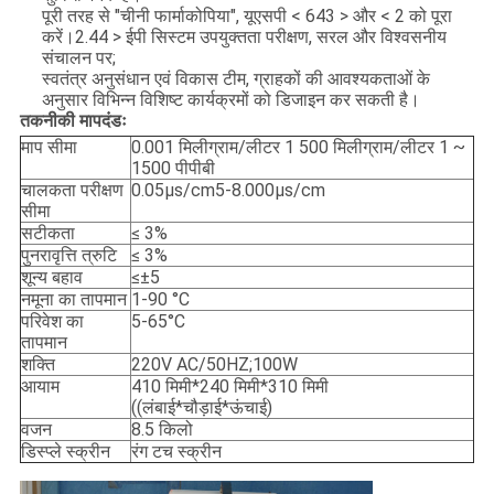
पूरी तरह से "चीनी फार्माकोपिया", यूएसपी < 643 > और < 2 को पूरा
करें।2.44 > ईपी सिस्टम उपयुक्तता परीक्षण, सरल और विश्वसनीय
संचालन पर;
स्वतंत्र अनुसंधान एवं विकास टीम, ग्राहकों की आवश्यकताओं के
अनुसार विभिन्न विशिष्ट कार्यक्रमों को डिजाइन कर सकती है।
तकनीकी मापदंडः
माप सीमा
0.001 मिलीग्राम/लीटर 1 500 मिलीग्राम/लीटर 1 ~
1500 पीपीबी
चालकता परीक्षण
0.05μs/cm5-8.000μs/cm
सीमा
सटीकता
≤ 3%
पुनरावृत्ति त्रुटि
≤ 3%
शून्य बहाव
≤±5
नमूना का तापमान
1-90 °C
परिवेश का
5-65°C
तापमान
शक्ति
220V AC/50HZ;100W
आयाम
410 मिमी*240 मिमी*310 मिमी
((लंबाई*चौड़ाई*ऊंचाई)
वजन
8.5 किलो
डिस्प्ले स्क्रीन
रंग टच स्क्रीन