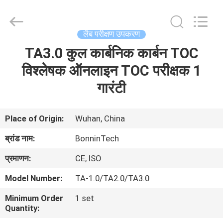
Bonnin
Technology
Ltd..
All
Rights
लैब परीक्षण उपकरण
Reserved.
Developed
TA3.0 कुल कार्बनिक कार्बन TOC
घर
by
ECER
विश्लेषक ऑनलाइन TOC परीक्षक 1
उत्पादों
गारंटी
वीडियो
Place of Origin:
Wuhan, China
ब्रांड नाम:
BonninTech
हमारे
प्रमाणन:
CE, ISO
बारे
Model Number:
TA-1.0/TA2.0/TA3.0
में
Minimum Order
1 set
Quantity:
कारखाना