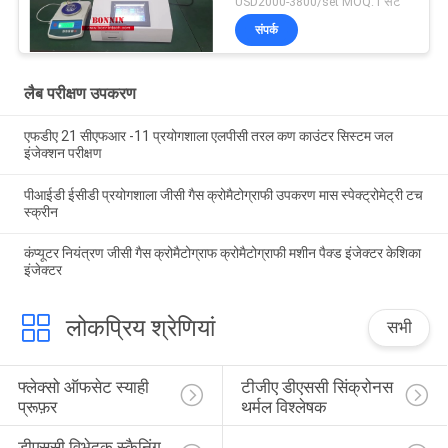
USD2000-3800/set MOQ:1 सेट
संपर्क
लैब परीक्षण उपकरण
एफडीए 21 सीएफआर -11 प्रयोगशाला एलपीसी तरल कण काउंटर सिस्टम जल
इंजेक्शन परीक्षण
पीआईडी ​​ईसीडी प्रयोगशाला जीसी गैस क्रोमैटोग्राफी उपकरण मास स्पेक्ट्रोमेट्री टच
स्क्रीन
कंप्यूटर नियंत्रण जीसी गैस क्रोमैटोग्राफ क्रोमैटोग्राफी मशीन पैक्ड इंजेक्टर केशिका
इंजेक्टर
लोकप्रिय श्रेणियां
सभी
फ्लेक्सो ऑफसेट स्याही 
टीजीए डीएससी सिंक्रोनस 
प्रूफ़र
थर्मल विश्लेषक
डीएससी विभेदक स्कैनिंग 