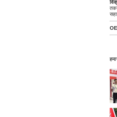
विक
तकन
सहा
OEM
हमा