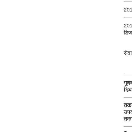
2016
2018
डिजा
सेवा
गुणव
डिब
तकन
उपक
तकन