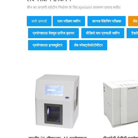
चीन का अग्रणी प्रोटीन निर्धारण के लिए kjeldahl उपकरण उत्पाद मार्केट
सभी उत्पादों
पल्प परीक्षण मशीन
कागज पैकेजिंग परीक्षक
लैब
प्रयोगशाला वैक्यूम फ्रीज ड्रायर
वीडियो माप प्रणाली मशीन
टैबल
प्रयोगशाला इनक्यूबेटर
लैब स्पेक्ट्रोफोटोमीटर