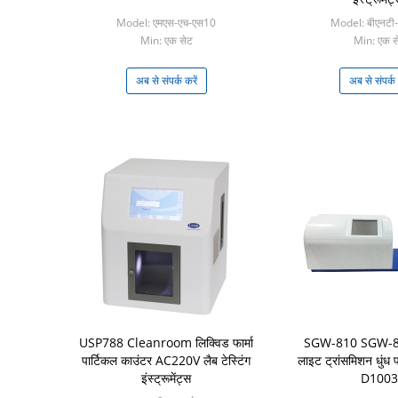
Model: एमएस-एच-एस10
Model: बीएनटी
Min: एक सेट
Min: एक स
अब से संपर्क करें
अब से संपर्क 
USP788 Cleanroom लिक्विड फार्मा
SGW-810 SGW-8
पार्टिकल काउंटर AC220V लैब टेस्टिंग
लाइट ट्रांसमिशन धुंध
इंस्ट्रूमेंट्स
D1003