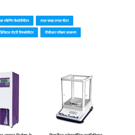
दक स्कैनिंग कैलोरीमीटर
तरल सतह तनाव मीटर
डिजिटल रोटरी विस्कोमीटर
पीसीआर परीक्षण उपकरण