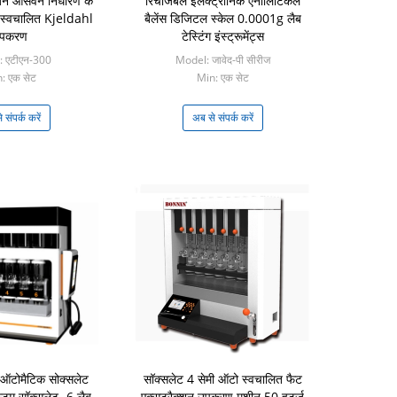
जन आसवन निर्धारण के
रिचार्जेबल इलेक्ट्रॉनिक एनालिटिकल
स्वचालित Kjeldahl
बैलेंस डिजिटल स्केल 0.0001g लैब
पकरण
टेस्टिंग इंस्ट्रूमेंट्स
 एटीएन-300
Model: जावेद-पी सीरीज
: एक सेट
Min: एक सेट
 संपर्क करें
अब से संपर्क करें
ट ऑटोमैटिक सोक्सलेट
सॉक्सलेट 4 सेमी ऑटो स्वचालित फैट
स्टम सॉक्सलेट -6 लैब
एक्सट्रैक्शन उपकरण मशीन 50 हर्ट्ज