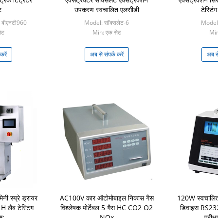
ट
उपकरण स्वचालित एलसीडी
टेस्टिंग
 बीएनटी960
Model: सॉक्सलेट-6
Model:
ेट
Min: एक सेट
Min
करें
अब से संपर्क करें
अब से
ी स्प्रे ड्रायर
AC100V कार ऑटोमोबाइल निकास गैस
120W स्वचालित 
 लैब टेस्टिंग
विश्लेषक पोर्टेबल 5 गैस HC CO2 O2
डिवाइस RS232
्स:
NOx
परीक