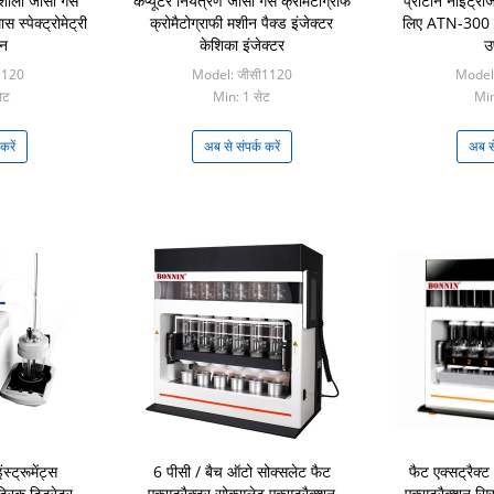
गशाला जीसी गैस
कंप्यूटर नियंत्रण जीसी गैस क्रोमैटोग्राफ
प्रोटीन नाइट्रो
 स्पेक्ट्रोमेट्री
क्रोमैटोग्राफी मशीन पैक्ड इंजेक्टर
लिए ATN-300 
ीन
केशिका इंजेक्टर
उ
1120
Model: जीसी1120
Model:
ेट
Min: 1 सेट
Min
करें
अब से संपर्क करें
अब से
स्ट्रूमेंट्स
6 पीसी / बैच ऑटो सोक्सलेट फैट
फैट एक्सट्रैक्
्रिक टिट्रेटर
एक्सट्रैक्टर सोक्सलेट एक्सट्रैक्शन
एक्सट्रैक्शन सि