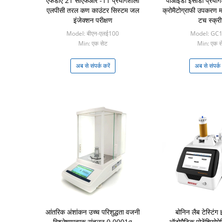
एफडीए 21 सीएफआर -11 प्रयोगशाला
पीआईडी ​​ईसीडी प्रयो
एलपीसी तरल कण काउंटर सिस्टम जल
क्रोमैटोग्राफी उपकरण मास
इंजेक्शन परीक्षण
टच स्क्र
Model: बीएन-एलई100
Model: GC
Min: एक सेट
Min: एक स
अब से संपर्क करें
अब से संपर्क 
आंतरिक अंशांकन उच्च परिशुद्धता वजनी
बोनिन लैब टेस्टिंग इं
विश्लेषणात्मक संतुलन 0.0001g
ऑटोमैटिक पोटेंशियोमेट