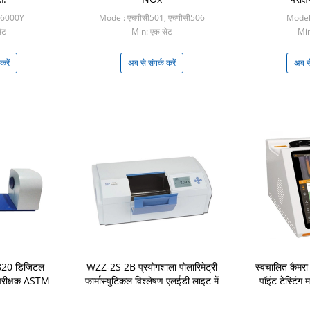
-6000Y
Model: एचपीसी501, एचपीसी506
Model:
ेट
Min: एक सेट
Min
करें
अब से संपर्क करें
अब से
20 डिजिटल
WZZ-2S 2B प्रयोगशाला पोलारिमेट्री
स्वचालित कैमरा 
 परीक्षक ASTM
फार्मास्युटिकल विश्लेषण एलईडी लाइट में
पॉइंट टेस्टि