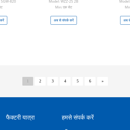
, SGW-820
Model: WZZ-2S 2B
Model:
ेट
Min: एक सेट
Min
करें
अब से संपर्क करें
अब से
1
2
3
4
5
6
»
फैक्टरी यात्रा
हमसे संपर्क करें