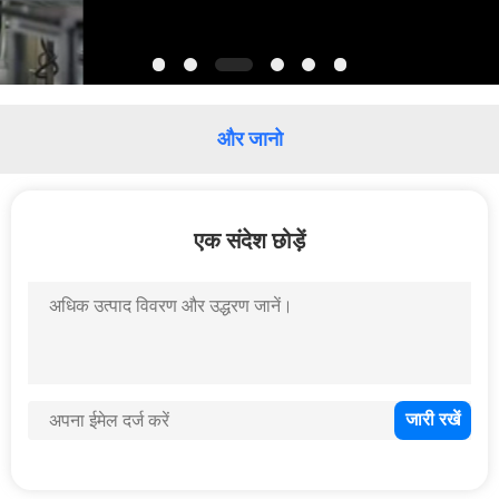
भ्रमण
गुणवत्ता
नियंत्रण
और जानो
Wuhan Bonnin Technology
Ltd. निर्माता उत्पादन लाइन
संपर्क
एक संदेश छोड़ें
करें
एक
उद्धरण
का
अनुरोध
करें