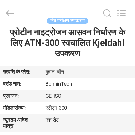
Bonnin
Technology
Ltd..
All
Rights
लैब परीक्षण उपकरण
Reserved.
Developed
by
प्रोटीन नाइट्रोजन आसवन निर्धारण के
घर
ECER
लिए ATN-300 स्वचालित Kjeldahl
उत्पादों
उपकरण
वीडियो
उत्पत्ति के प्लेस:
वुहान, चीन
ब्रांड नाम:
BonninTech
हमारे
प्रमाणन:
CE, ISO
बारे
मॉडल संख्या:
एटीएन-300
में
न्यूनतम आदेश
एक सेट
मात्रा:
कारखाना