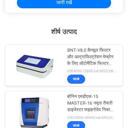
जारी रखें
शीर्ष उत्पाद
BNT-V8.0 कैप्सूल फिल्टर
और अल्ट्राफिल्ट्रेशन मेम्ब्रेन
के लिए ऑटोमैटिक फिल्टर
इंटीग्रिटी टेस्टर
USD8000-12800/set MOQ:एक सेट
संपर्क
बोनिन एमडीएस-15
MASTER-16 नमूना तैयारी
डाइजेस्टर माइक्रोवेव निकासी
पाचन प्रणाली
USD25000-40000/set MOQ:एक सेट
संपर्क