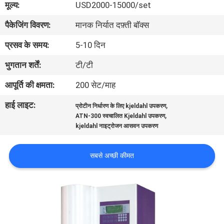
मूल्य:
USD2000-15000/set
भ्रमण
पैकेजिंग विवरण:
मानक निर्यात दफ़्ती बॉक्स
गुणवत्ता
प्रसव के समय:
5-10 दिन
नियंत्रण
भुगतान शर्तें:
टी/टी
आपूर्ति की क्षमता:
200 सेट/माह
संपर्क
हाई लाइट:
,
प्रोटीन निर्धारण के लिए kjeldahl उपकरण
करें
,
ATN-300 स्वचालित Kjeldahl उपकरण
kjeldahl नाइट्रोजन आसवन उपकरण
एक
सबसे अच्छी कीमत
उद्धरण
का
अनुरोध
करें