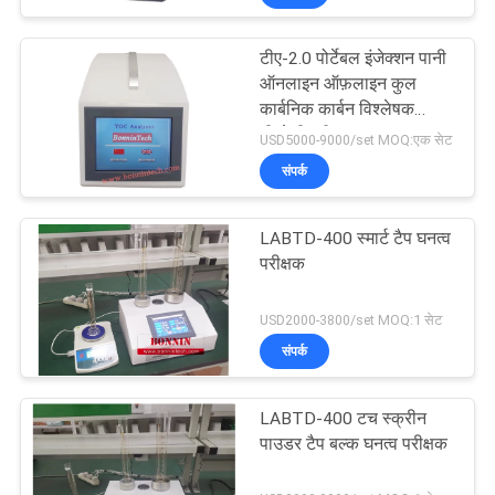
टीए-2.0 पोर्टेबल इंजेक्शन पानी
ऑनलाइन ऑफ़लाइन कुल
कार्बनिक कार्बन विश्लेषक
टीओसी परीक्षक
USD5000-9000/set MOQ:एक सेट
संपर्क
LABTD-400 स्मार्ट टैप घनत्व
परीक्षक
USD2000-3800/set MOQ:1 सेट
संपर्क
LABTD-400 टच स्क्रीन
पाउडर टैप बल्क घनत्व परीक्षक