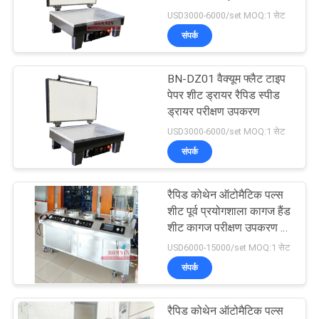
ड्रायर
USD3000-6000/set MOQ:1 सेट
साइटमैप
संपर्क
12
टीजीए डीएससी उपकरण
PRIVACY
BN-DZ01 वैक्यूम फ्लैट टाइप
पेपर शीट ड्रायर रैपिड स्पीड
POLICY
ताप
ड्रायर परीक्षण उपकरण
USD3000-6000/set MOQ:1 सेट
संपर्क
रैपिड कोथेन ऑटोमैटिक पल्स
5
शीट पूर्व प्रयोगशाला कागज हैंड
विभेदक स्कैनिंग
शीट कागज परीक्षण उपकरण के
लिए पूर्व
USD6000-15000/set MOQ:1 सेट
कैलोरीमीटर
संपर्क
रैपिड कोथेन ऑटोमैटिक पल्स