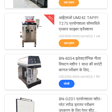
अब प्रश्न
भ्रमण
HOT
आईएसओ UM242 TAPPI
गुणवत्ता
111
T275 प्रयोगशाला सोमरविले
नियंत्रण
प्रकार फाइबर फ्रैक्शनर
लैब परीक्षण उपकरण
USD3000-9000/set MOQ:1 set
अब प्रश्न
संपर्क
करें
BN-8054 इलेक्ट्रॉनिक गीला
विघटन मशीन 1 साल की वारंटी
एक
कागज परीक्षण के लिए
29
प्रयोगशाला पल्प विघटन मशीन
USD2000-4000/set MOQ:1 सेट
उद्धरण
फ्लेक्सो ऑफसेट स्याही
संपर्क
का
प्रूफ़र
अनुरोध
BN-DZ01 प्रयोगशाला फ्लैट-
प्लेट स्पीड ड्रायर परीक्षण
करें
उपकरण के लिए पेपर शीट