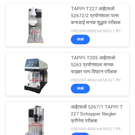
TAPPI T227 आईएसओ
9
52672/2 प्रयोगशाला पल्स
कनाडाई मानक शुद्धता परीक्षक
वीडियो माप प्रणाली मशीन
USD2000-6000/set MOQ:1 सेट
संपर्क
TAPPI-T205 आईएसओ
5263 प्रयोगशाला मानक
फाइबर पल्प विघटन परीक्षक
19
USD2000-4000/set MOQ:1 सेट
टैबलेट परीक्षक विघटन
संपर्क
परीक्षक
आईएसओ 5267/1 TAPPI T
227 Schopper Riegler
फ्रीनेस परीक्षक
USD2000-4000/set MOQ:1 सेट