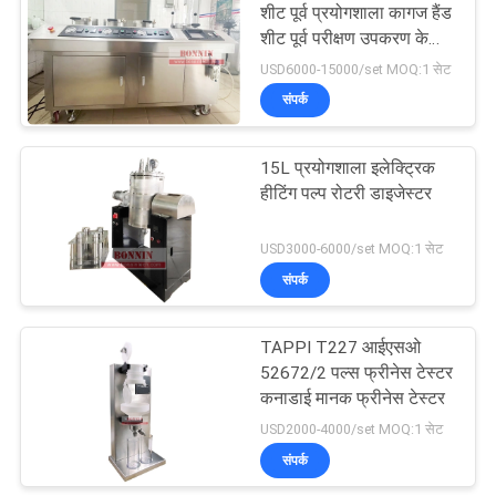
शीट पूर्व प्रयोगशाला कागज हैंड
शीट पूर्व परीक्षण उपकरण के
9
लिए
USD6000-15000/set MOQ:1 सेट
संपर्क
तरल सतह तनाव मीटर
15L प्रयोगशाला इलेक्ट्रिक
हीटिंग पल्प रोटरी डाइजेस्टर
USD3000-6000/set MOQ:1 सेट
संपर्क
47
प्रयोगशाला वैक्यूम फ्रीज
TAPPI T227 आईएसओ
52672/2 पल्स फ्रीनेस टेस्टर
ड्रायर
कनाडाई मानक फ्रीनेस टेस्टर
USD2000-4000/set MOQ:1 सेट
संपर्क