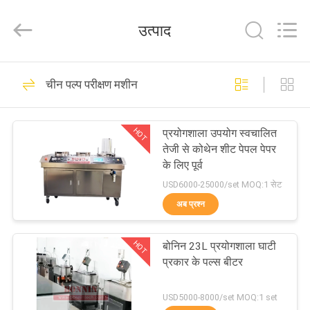
पल्प
बीटर
आपूर्तिकर्ता.
उत्पाद
Copyright
©
2022
-
2025
घर
71
Wuhan
Bonnin
चीन पल्प परीक्षण मशीन
Technology
Ltd..
पल्प परीक्षण मशीन
All
उत्पादों
Rights
Reserved.
HOT
प्रयोगशाला उपयोग स्वचालित
Developed
by
तेजी से कोथेन शीट पेपल पेपर
ECER
वीडियो
के लिए पूर्व
USD6000-25000/set MOQ:1 सेट
हमारे
अब प्रश्न
42
बारे
HOT
बोनिन 23L प्रयोगशाला घाटी
में
कागज पैकेजिंग परीक्षक
प्रकार के पल्स बीटर
कारखाना
USD5000-8000/set MOQ:1 set