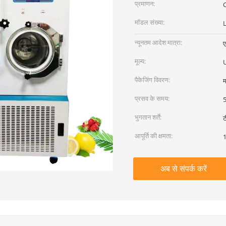
प्रमाणन:
C
मॉडल संख्या:
न्यूनतम आदेश मात्रा:
ए
मूल्य:
पैकेजिंग विवरण:
म
प्रसव के समय:
5
भुगतान शर्तें:
ट
आपूर्ति की क्षमता:
1
अब से संपर्क करें