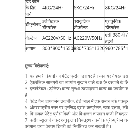
ठंडे जाल
के लिए
4KG/24Hr
6KG/24Hr
8KG/24Hr
पानी
इलेक्ट्रिक
प्राकृतिक
प्राकृतिक
डीफ्रोस्ट
डीफ़्रॉस्ट
डीफ़्रॉस्ट
डीफ़्रॉस्ट
एसी 380 वी 
वोल्टेज
AC220V/50Hz
AC220V/50Hz
हर्ट्ज
आयाम
800*800*1550
880*735*1320
960*785*
मुख्य विशेषताएं:
1. यह हमारी कंपनी का पेटेंट फ्रीज ड्रायर है।स्क्वायर वेयरहाउ
2. ऐक्रेलिक सामग्री का उपयोग सुखाने वाले कक्ष के दरवाजे के 
3. इन्फ्लैटेबल (ड्रेनेज) वाल्व सुरक्षा डायाफ्राम वाल्व का उपयो
है।
4. पेटेंट गैस डायवर्जन तकनीक, ठंडे जाल में एक समान बर्फ पकड़
5. अंतरराष्ट्रीय स्तर पर प्रसिद्ध ब्रांड कम्प्रेसर, उच्च दक्षता,
6. विभाजक पेटेंट प्रौद्योगिकी और विभाजन तापमान फजी नियंत्रण
7. फ्रीज-सुखाने वक्र अनुकूलन नियंत्रण तकनीक प्री-फ्रीज चरण
वर्तमान चरण वैक्यूम डिग्री को नियंत्रित कर सकती है।