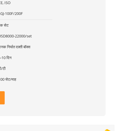
E, ISO
LGJ-100F/200F
क सेट
USD8000-22000/set
ानक निर्यात दफ़्ती बॉक्स
-10 दिन
ी/टी
00 सेट/माह