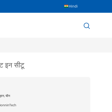
Hindi
ट इन सीटू
ुहान, चीन
BonninTech