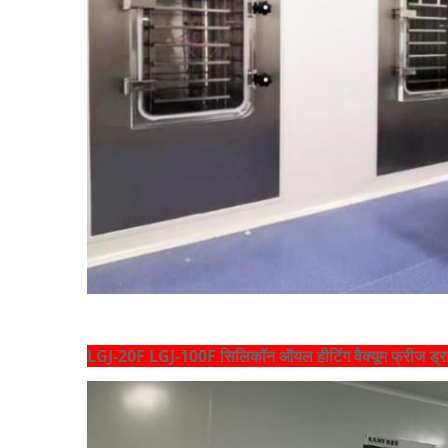
LGJ-20F LGJ-100F सिलिकॉन ऑयल हीटिंग वैक्यूम फ्रीज ड्रायर