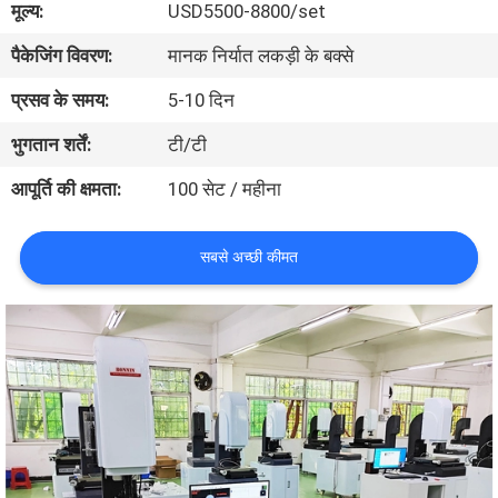
मूल्य:
USD5500-8800/set
भ्रमण
पैकेजिंग विवरण:
मानक निर्यात लकड़ी के बक्से
गुणवत्ता
प्रसव के समय:
5-10 दिन
नियंत्रण
भुगतान शर्तें:
टी/टी
आपूर्ति की क्षमता:
100 सेट / महीना
संपर्क
करें
सबसे अच्छी कीमत
एक
उद्धरण
का
अनुरोध
करें