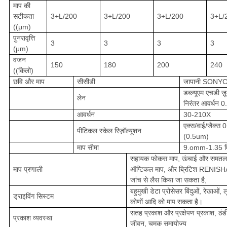
माप की
सटीकता
3+L/200
3+L/200
3+L/200
3+L/
((μm)
पुनरावृत्ति
3
3
3
3
(μm)
वजन
150
180
200
240
((किलो)
छवि और माप
सीसीडी
जापानी SONY
डब्ल्यूएम एचडी ज़ू
लेन
निरंतर आवर्धन 
आवर्धन
30-210X
एक्स/वाई/जैक्स 
पीटिकल स्केल रिज़ॉल्यूशन
(0.5um)
माप सीमा
9.omm-1.35 म
सहायक फोकस माप, ऊंचाई और समतल
माप प्रणाली
ऑप्टिकल माप, और ब्रिटिश RENISHA
जांच से लैस किया जा सकता है,
बहुमुखी डेटा प्रोसेसर बिंदुओं, रेखाओं, 
ड्राइविंग सिस्टम
कोणों आदि को माप सकता है।
सतह प्रकाश और प्रक्षेपण प्रकाश, ठंडी
प्रकाश व्यवस्था
जीवन, चमक समायोज्य