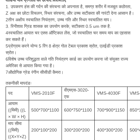
वीडियो माप प्रणाली की उत्पाद विशेषताएं
1. उपकरण हंस की गर्दन की संरचना को अपनाता है, समग्र शरीर में मजबूत कठोरता,
Z अक्ष का छोटा विचलन, स्थिर संरचना, और उच्च सटीकता की गारंटी देना आसान है।
2तीन अक्षीय स्वचालित नियंत्रण, उच्च गति और स्थिर स्वचालित माप।
3. रिनीशाव ग्रिड शासक का उपयोग करके, सटीकता 0.5 um तक है.
4स्वचालित आयात चर एक्स ऑप्टिकल लेंस, जो स्वचालित चर समय माप का एहसास
कर सकते हैं।
5प्रोग्राम करने योग्य 5 रिंग 8 क्षेत्र गोल टेबल प्रकाश स्रोत, एलईडी प्रकाश
स्रोत।
6विशेष उच्च परिशुद्धता वाले गति नियंत्रण कार्ड का उपयोग करना जो संयुक्त राज्य
अमेरिका से आयात किया गया है।
7औद्योगिक ग्रेड रंगीन सीसीडी कैमरा।
तकनीकी मापदंडः
वीएमएस-3020-
पद
VMS-2010F
VMS-4030F
VMS
एफ
आयाम
((मिमी) ((L
500*700*1100
600*750*1100
700*900*1150
850*
× W × H)
माप सीमा
((मिमी)
200*100*200
300*200*200
400*300*200
500*
((X×Y×Z)