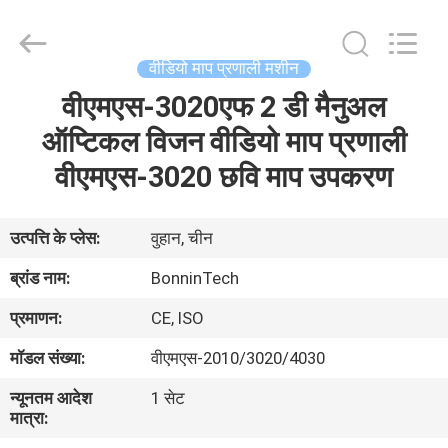
मशीन
आपूर्तिकर्ता.
Copyright
©
2022
वीडियो माप प्रणाली मशीन
-
2025
Wuhan
वीएमएस-3020एफ 2 डी मैनुअल
घर
Bonnin
Technology
Ltd..
ऑप्टिकल विजन वीडियो माप प्रणाली
All
Rights
उत्पादों
वीएमएस-3020 छवि माप उपकरण
Reserved.
Developed
by
ECER
वीडियो
उत्पत्ति के प्लेस:
वुहान, चीन
ब्रांड नाम:
BonninTech
हमारे
प्रमाणन:
CE, ISO
बारे
मॉडल संख्या:
वीएमएस-2010/3020/4030
में
न्यूनतम आदेश
1 सेट
मात्रा:
कारखाना