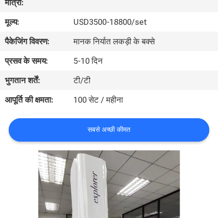
मात्रा:
भ्रमण
मूल्य:
USD3500-18800/set
गुणवत्ता
पैकेजिंग विवरण:
मानक निर्यात लकड़ी के बक्से
नियंत्रण
प्रसव के समय:
5-10 दिन
भुगतान शर्तें:
टी/टी
संपर्क
आपूर्ति की क्षमता:
100 सेट / महीना
करें
सबसे अच्छी कीमत
एक
उद्धरण
का
अनुरोध
करें