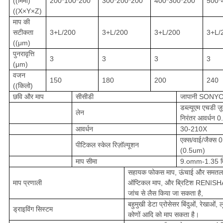
((मिमी)
200*100*200
300*200*200
400*300*200
500*
((X×Y×Z)
माप की
सटीकता
3+L/200
3+L/200
3+L/200
3+L/
((μm)
पुनरावृत्ति
3
3
3
3
(μm)
वजन
150
180
200
240
((किलो)
छवि और माप
सीसीडी
जापानी SONY
डब्ल्यूएम एचडी ज़ू
लेन
निरंतर आवर्धन 
आवर्धन
30-210X
एक्स/वाई/जैक्स 
पीटिकल स्केल रिज़ॉल्यूशन
(0.5um)
माप सीमा
9.omm-1.35 म
सहायक फोकस माप, ऊंचाई और समतल
माप प्रणाली
ऑप्टिकल माप, और ब्रिटिश RENISHA
जांच से लैस किया जा सकता है,
बहुमुखी डेटा प्रोसेसर बिंदुओं, रेखाओं, 
ड्राइविंग सिस्टम
कोणों आदि को माप सकता है।