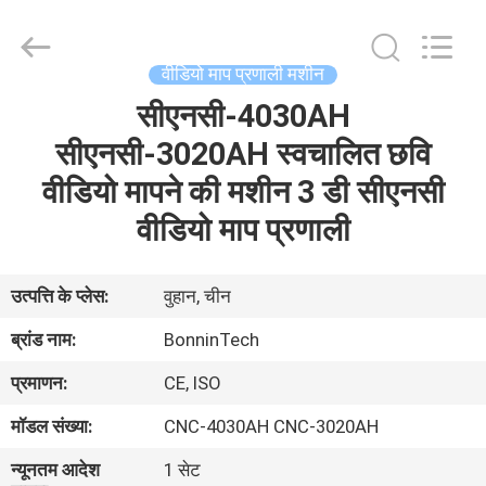
मशीन
आपूर्तिकर्ता.
Copyright
©
2022
वीडियो माप प्रणाली मशीन
-
2025
Wuhan
सीएनसी-4030AH
घर
Bonnin
Technology
Ltd..
सीएनसी-3020AH स्वचालित छवि
All
Rights
उत्पादों
वीडियो मापने की मशीन 3 डी सीएनसी
Reserved.
Developed
by
वीडियो माप प्रणाली
ECER
वीडियो
उत्पत्ति के प्लेस:
वुहान, चीन
हमारे
ब्रांड नाम:
BonninTech
बारे
प्रमाणन:
CE, ISO
में
मॉडल संख्या:
CNC-4030AH CNC-3020AH
कारखाना
न्यूनतम आदेश
1 सेट