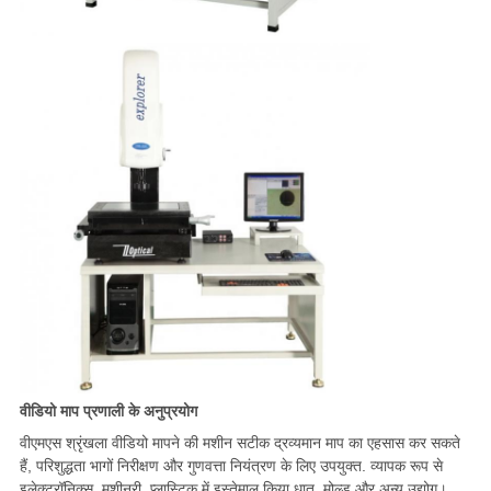
वीडियो माप प्रणाली के अनुप्रयोग
वीएमएस श्रृंखला वीडियो मापने की मशीन सटीक द्रव्यमान माप का एहसास कर सकते
हैं, परिशुद्धता भागों निरीक्षण और गुणवत्ता नियंत्रण के लिए उपयुक्त. व्यापक रूप से
इलेक्ट्रॉनिक्स, मशीनरी, प्लास्टिक में इस्तेमाल किया,धातु, मोल्ड और अन्य उद्योग।