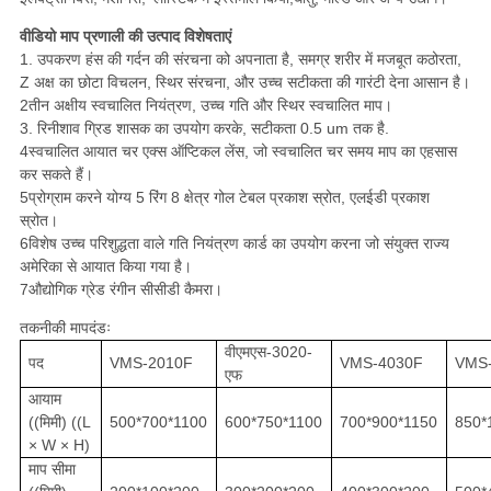
वीडियो माप प्रणाली की उत्पाद विशेषताएं
1. उपकरण हंस की गर्दन की संरचना को अपनाता है, समग्र शरीर में मजबूत कठोरता,
Z अक्ष का छोटा विचलन, स्थिर संरचना, और उच्च सटीकता की गारंटी देना आसान है।
2तीन अक्षीय स्वचालित नियंत्रण, उच्च गति और स्थिर स्वचालित माप।
3. रिनीशाव ग्रिड शासक का उपयोग करके, सटीकता 0.5 um तक है.
4स्वचालित आयात चर एक्स ऑप्टिकल लेंस, जो स्वचालित चर समय माप का एहसास
कर सकते हैं।
5प्रोग्राम करने योग्य 5 रिंग 8 क्षेत्र गोल टेबल प्रकाश स्रोत, एलईडी प्रकाश
स्रोत।
6विशेष उच्च परिशुद्धता वाले गति नियंत्रण कार्ड का उपयोग करना जो संयुक्त राज्य
अमेरिका से आयात किया गया है।
7औद्योगिक ग्रेड रंगीन सीसीडी कैमरा।
तकनीकी मापदंडः
वीएमएस-3020-
पद
VMS-2010F
VMS-4030F
VMS
एफ
आयाम
((मिमी) ((L
500*700*1100
600*750*1100
700*900*1150
850*
× W × H)
माप सीमा