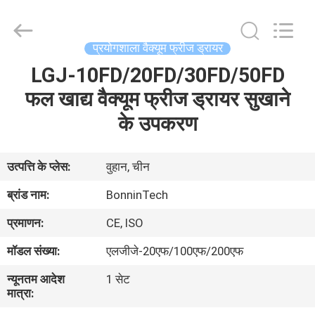
Bonnin
Technology
Ltd..
All
Rights
प्रयोगशाला वैक्यूम फ्रीज ड्रायर
Reserved.
Developed
by
LGJ-10FD/20FD/30FD/50FD
घर
ECER
फल खाद्य वैक्यूम फ्रीज ड्रायर सुखाने
उत्पादों
के उपकरण
वीडियो
उत्पत्ति के प्लेस:
वुहान, चीन
ब्रांड नाम:
BonninTech
हमारे
प्रमाणन:
CE, ISO
बारे
मॉडल संख्या:
एलजीजे-20एफ/100एफ/200एफ
में
न्यूनतम आदेश
1 सेट
मात्रा:
कारखाना