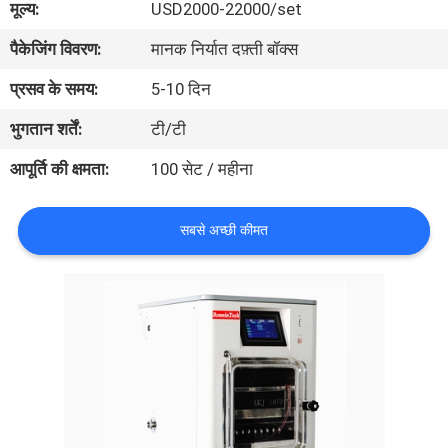
मूल्य:
USD2000-22000/set
भ्रमण
पैकेजिंग विवरण:
मानक निर्यात दफ़्ती बॉक्स
गुणवत्ता
प्रसव के समय:
5-10 दिन
नियंत्रण
भुगतान शर्तें:
टी/टी
आपूर्ति की क्षमता:
100 सेट / महीना
संपर्क
करें
सबसे अच्छी कीमत
एक
उद्धरण
का
अनुरोध
करें