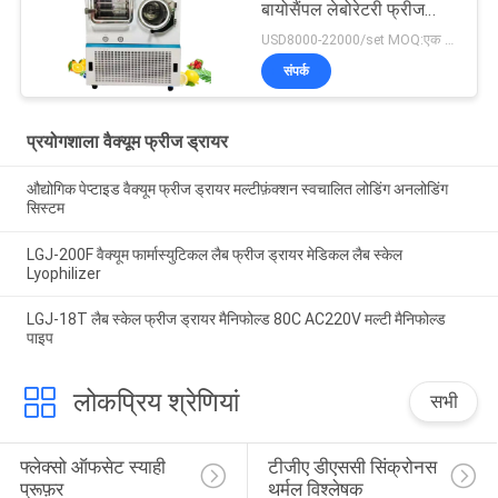
बायोसैंपल लेबोरेटरी फ्रीज
ड्रायर पायलट इन सीटू
USD8000-22000/set MOQ:एक सेट
संपर्क
प्रयोगशाला वैक्यूम फ्रीज ड्रायर
औद्योगिक पेप्टाइड वैक्यूम फ्रीज ड्रायर मल्टीफ़ंक्शन स्वचालित लोडिंग अनलोडिंग
सिस्टम
LGJ-200F वैक्यूम फार्मास्युटिकल लैब फ्रीज ड्रायर मेडिकल लैब स्केल
Lyophilizer
LGJ-18T लैब स्केल फ्रीज ड्रायर मैनिफोल्ड 80C AC220V मल्टी मैनिफोल्ड
पाइप
लोकप्रिय श्रेणियां
सभी
फ्लेक्सो ऑफसेट स्याही 
टीजीए डीएससी सिंक्रोनस 
प्रूफ़र
थर्मल विश्लेषक