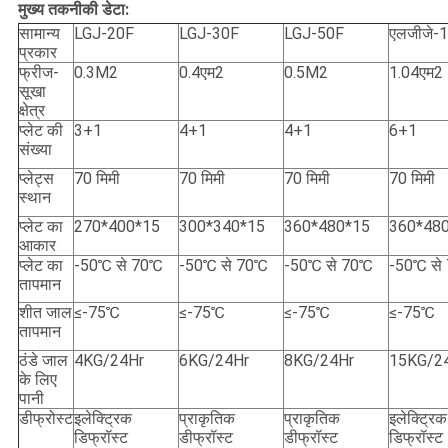
मुख्य तकनीकी डेटा:
सामान्य
LGJ-20F
LGJ-30F
LGJ-50F
एलजीजे-
प्रकार
फ्रीज-
0.3M2
0.4एम2
0.5M2
1.04एम2
सूखा
क्षेत्र
प्लेट की
3+1
4+1
4+1
6+1
संख्या
प्लेट्स
70 मिमी
70 मिमी
70 मिमी
70 मिमी
स्थान
प्लेट का
270*400*15
300*340*15
360*480*15
360*48
आकार
प्लेट का
-50℃ से 70℃
-50℃ से 70℃
-50℃ से 70℃
-50℃ से
तापमान
शीत जाल
≤-75℃
≤-75℃
≤-75℃
≤-75℃
तापमान
ठंडे जाल
4KG/24Hr
6KG/24Hr
8KG/24Hr
15KG/2
के लिए
पानी
डीफ्रोस्ट
इलेक्ट्रिक
प्राकृतिक
प्राकृतिक
इलेक्ट्रिक
डिफ्रॉस्ट
डीफ्रॉस्ट
डीफ्रॉस्ट
डिफ्रॉस्ट