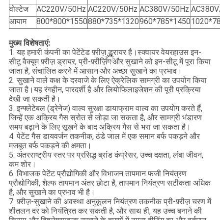
वोल्टेज
AC220V/50Hz
AC220V/50Hz
AC380V/50Hz
AC380V
आयाम
800*800*1550
880*735*1320
960*785*1450
1020*7
मुख्य विशेषताएं:
1. यह हमारी कंपनी का पेटेंटेड फ़्रीज़ ड्रायर है।स्क्वायर वेयरहाउस इन-
सीटू वैक्यूम फ़्रीज़ ड्रायर, प्री-फ़्रीज़िंग और सुखाने को इन-सीटू में पूरा किया
जाता है, संचालित करने में आसान और अच्छा सुखाने का प्रभाव।
2. सुखाने वाले कक्ष के दरवाजे के लिए ऐक्रेलिक सामग्री का उपयोग किया
जाता है।यह रंगहीन, पारदर्शी है और लियोफिलाइजेशन की पूरी प्रक्रिया
देखी जा सकती है।
3. इन्फ्लेटेबल (ड्रेनेज) वाल्व सुरक्षा डायाफ्राम वाल्व का उपयोग करते हैं,
जिन्हें एक अक्रिय गैस स्रोत से जोड़ा जा सकता है, और सामग्री भंडारण
समय बढ़ाने के लिए सूखने के बाद अक्रिय गैस से भरा जा सकता है।
4. पेटेंट गैस डायवर्जन तकनीक, ठंडे जाल में एक समान बर्फ पकड़ने और
मजबूत बर्फ पकड़ने की क्षमता।
5. अंतरराष्ट्रीय स्तर पर प्रसिद्ध ब्रांड कंप्रेसर, उच्च दक्षता, लंबा जीवन,
कम शोर।
6. विभाजक पेटेंट प्रौद्योगिकी और विभाजन तापमान फजी नियंत्रण
प्रौद्योगिकी, शेल्फ तापमान अंतर छोटा है, तापमान नियंत्रण सटीकता अधिक
है, और सुखाने का प्रभाव भी है।
7. फ़्रीज़-सुखाने की अवस्था अनुकूलन नियंत्रण तकनीक प्री-फ़्रीज़ चरण में
शीतलन दर को नियंत्रित कर सकती है, और साथ ही, यह उच्च बनाने की