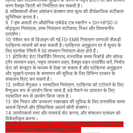
क्रिया और विश्लेषणात्मक सुखाने के चरणों में नमूना हीटिंग दर और वर्तमान
चरण वैक्यूम डिग्री को नियंत्रित कर सकती है।
8. शक्तिशाली सेंसर अंशांकन फ़ंक्शन मापा मूल्य की दीर्घकालिक सटीकता
सुनिश्चित करता है।
9. 7-इंच असली रंग औद्योगिक एम्बेडेड टच स्क्रीन + SH-HPSC-II
मॉड्यूलर नियंत्रक, उच्च नियंत्रण सटीकता, स्थिर और विश्वसनीय
प्रदर्शन।
10. पेशेवर रूप से डिज़ाइन की गई FD-EMB नियंत्रण प्रणाली सैकड़ों
प्रक्रिया व्यंजनों को बचा सकती है।प्रक्रिया अनुकूलन दर में सुधार के
लिए प्रत्येक रेसिपी में 50 तापमान नियंत्रण क्षेत्र होते हैं।
11. इंटेलिजेंट डेटा रिकॉर्डिंग सिस्टम, वास्तविक समय रिकॉर्ड और कोल्ड
ट्रैप तापमान वक्र, नमूना तापमान वक्र, वैक्यूम वक्र प्रदर्शित करें, निर्यात
डेटा को कंप्यूटर के माध्यम से देखा जा सकता है और प्रक्रिया अनुकूलन
और सुखाने प्रभाव के सत्यापन की सुविधा के लिए विभिन्न प्रकार के
संचालन प्रिंट कर सकते हैं।
12. लचीला मैनुअल + स्वचालित नियंत्रण, प्रक्रिया को टटोलने के लिए
मैन्युअल रूप से उपयोग किया जाता है, बड़े पैमाने पर उत्पादन के लिए
स्वचालित रूप से उपयोग किया जाता है।
13. दोष निदान और उपकरण रखरखाव की सुविधा के लिए वास्तविक समय
अलार्म डिस्प्ले और ऐतिहासिक अलार्म क्वेरी फ़ंक्शन।
14. उपयोगकर्ता स्तर और पासवर्ड सेट करना, और संचालन प्रबंधन को
विकेंद्रीकृत करना।
जीएमपी सत्यापन के साथ LGJ-200F पूर्ण स्टेनलेस स्टील वैक्यूम फ्रीज
ड्रायर का उपयोग क्लीनरूम में किया जाता है।