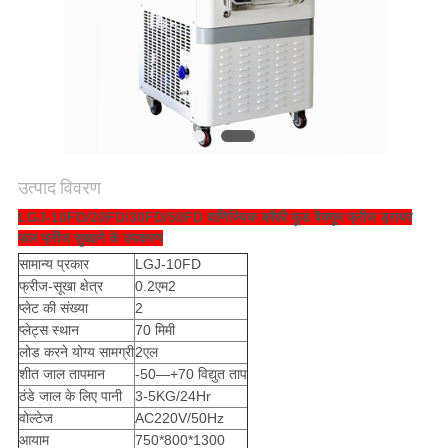
साइटमैप
PRIVACY
POLICY
उत्पाद विवरण
LGJ-10FD/20FD/30FD/50FD वाणिज्यिक कॉफी फूड वैक्यूम फ्रीज ड्रायर
फल फ्रीज सुखाने के उपकरण
सामान्य प्रकार
LGJ-10FD
फ्रीज-सूखा क्षेत्र
0.2एम2
प्लेट की संख्या
2
प्लेट्स स्थान
70 मिमी
लोड करने योग्य सामग्री
2एल
शीत जाल तापमान
-50—+70 विद्युत ताप
ठंडे जाल के लिए पानी
3-5KG/24Hr
वोल्टेज
AC220V/50Hz
आयाम
750*800*1300