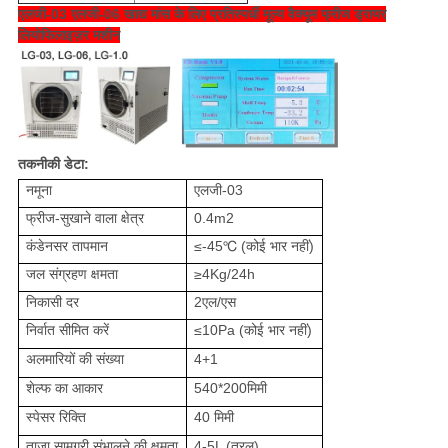
एलजी-03 एलजी-06 खाद्य मांस के लिए प्रतिस्पर्धी मूल्य वैक्यूम फ्रीज ड्रायर
लियोफिलाइज़र मशीन
तकनीकी डेटा:
नमूना
एलजी-03
फ्रीज-सुखाने वाला क्षेत्र
0.4m2
कंडेनसर तापमान
≤-45℃ (कोई भार नहीं)
जल संग्रहण क्षमता
≥4Kg/24h
निकासी दर
2एल/एस
निर्वात सीमित करें
≤10Pa (कोई भार नहीं)
अलमारियों की संख्या
4+1
शेल्फ का आकार
540*200मिमी
स्पेसर रिक्ति
40 मिमी
ताज़ा सामग्री संभालने की क्षमता
4-5L (तरल)