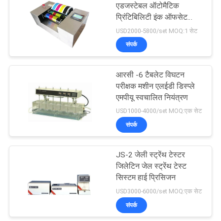
एडजस्टेबल ऑटोमैटिक
प्रिंटिबिलिटी इंक ऑफसेट
9
प्रूफर मशीन
USD2000-5800/set MOQ:1 सेट
संपर्क
तरल सतह तनाव मीटर
आरसी -6 टैबलेट विघटन
परीक्षक मशीन एलईडी डिस्प्ले
एमपीयू स्वचालित नियंत्रण
USD1000-4000/set MOQ:एक सेट
संपर्क
28
प्रयोगशाला वैक्यूम फ्रीज
JS-2 जेली स्ट्रेंथ टेस्टर
जिलेटिन जेल स्ट्रेंथ टेस्ट
ड्रायर
सिस्टम हाई प्रिसिजन
USD3000-6000/set MOQ:एक सेट
संपर्क