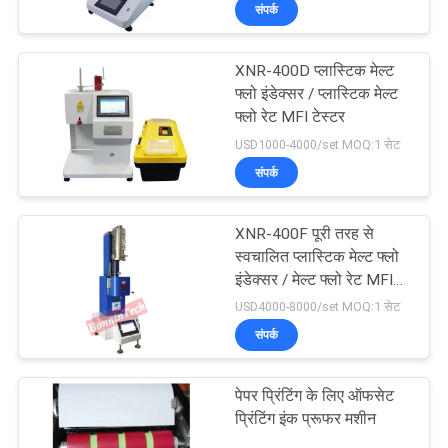
संपर्क
भ्रमण
XNR-400D प्लास्टिक मेल्ट
गुणवत्ता
9
फ्लो इंडेक्सर / प्लास्टिक मेल्ट
नियंत्रण
फ्लो रेट MFI टेस्टर
डीएससी विभेदक स्कैनिंग
USD1000-4000/set MOQ:1 सेट
कैलोरीमीटर
संपर्क
संपर्क
करें
XNR-400F पूरी तरह से
स्वचालित प्लास्टिक मेल्ट फ्लो
एक
इंडेक्सर / मेल्ट फ्लो रेट MFI
74
MVR टेस्टर
USD4000-8000/set MOQ:1 सेट
उद्धरण
संपर्क
का
पल्प परीक्षण मशीन
अनुरोध
पेपर प्रिंटिंग के लिए ऑफसेट
प्रिंटिंग इंक प्रूफर मशीन
करें