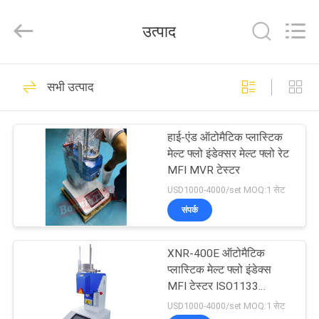
Bonnin
Technology
Ltd..
उत्पाद
All
Rights
Reserved.
Developed
by
घर
33
ECER
सभी उत्पाद
फ्लेक्सो ऑफसेट स्याही
उत्पादों
प्रूफ़र
हाई-एंड ऑटोमैटिक प्लास्टिक
मेल्ट फ्लो इंडेक्सर मेल्ट फ्लो रेट
वीडियो
MFI MVR टेस्टर
USD1000-4000/set MOQ:1 सेट
हमारे
संपर्क
16
बारे
टीजीए डीएससी सिंक्रोनस
XNR-400E ऑटोमैटिक
में
प्लास्टिक मेल्ट फ्लो इंडेक्स
थर्मल विश्लेषक
MFI टेस्टर ISO1133
ASTM D1238
कारखाना
USD1000-4000/set MOQ:1 सेट