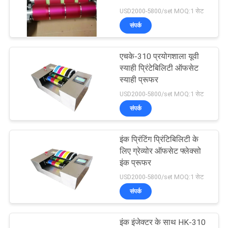
USD2000-5800/set MOQ:1 सेट
साइटमैप
संपर्क
45
PRIVACY
एचके-310 प्रयोगशाला यूवी
कागज पैकेजिंग परीक्षक
स्याही प्रिंटेबिलिटी ऑफसेट
POLICY
स्याही प्रूफर
USD2000-5800/set MOQ:1 सेट
संपर्क
इंक प्रिंटिंग प्रिंटिबिलिटी के
10
लिए ग्रेव्योर ऑफसेट फ्लेक्सो
इंक प्रूफर
वीडियो माप प्रणाली मशीन
USD2000-5800/set MOQ:1 सेट
संपर्क
इंक इंजेक्टर के साथ HK-310