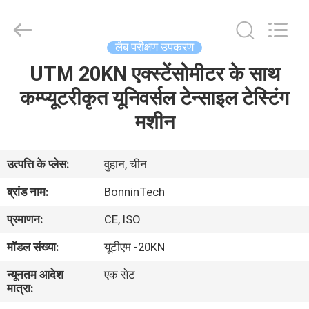
संश्लेषण
प्रणाली
आपूर्तिकर्ता.
Copyright
©
लैब परीक्षण उपकरण
2022
-
2025
UTM 20KN एक्स्टेंसोमीटर के साथ
घर
Wuhan
Bonnin
Technology
कम्प्यूटरीकृत यूनिवर्सल टेन्साइल टेस्टिंग
Ltd..
All
उत्पादों
मशीन
Rights
Reserved.
Developed
by
ECER
वीडियो
उत्पत्ति के प्लेस:
वुहान, चीन
ब्रांड नाम:
BonninTech
हमारे
प्रमाणन:
CE, ISO
बारे
मॉडल संख्या:
यूटीएम -20KN
में
न्यूनतम आदेश
एक सेट
मात्रा:
कारखाना