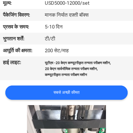
मूल्य:
USD5000-12000/set
भ्रमण
पैकेजिंग विवरण:
मानक निर्यात दफ़्ती बॉक्स
गुणवत्ता
प्रसव के समय:
5-10 दिन
नियंत्रण
भुगतान शर्तें:
टी/टी
आपूर्ति की क्षमता:
200 सेट/माह
संपर्क
हाई लाइट:
,
यूटीएम -20 केएन कम्प्यूटरीकृत तन्यता परीक्षण मशीन
करें
,
20 केएन सार्वभौमिक तन्यता परीक्षण मशीन
कम्प्यूटरीकृत तन्यता परीक्षण मशीन
एक
सबसे अच्छी कीमत
उद्धरण
का
अनुरोध
करें