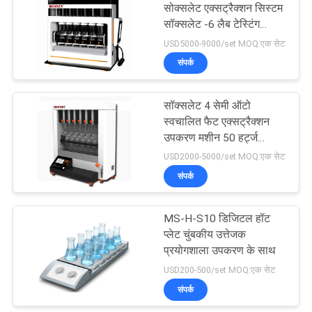
सोक्सलेट एक्सट्रैक्शन सिस्टम
सॉक्सलेट -6 लैब टेस्टिंग
9
इंस्ट्रूमेंट्स
USD5000-9000/set MOQ:एक सेट
संपर्क
तरल सतह तनाव मीटर
सॉक्सलेट 4 सेमी ऑटो
स्वचालित फैट एक्सट्रैक्शन
उपकरण मशीन 50 हर्ट्ज
220VAC
USD2000-5000/set MOQ:एक सेट
संपर्क
28
प्रयोगशाला वैक्यूम फ्रीज
MS-H-S10 डिजिटल हॉट
प्लेट चुंबकीय उत्तेजक
ड्रायर
प्रयोगशाला उपकरण के साथ
USD200-500/set MOQ:एक सेट
संपर्क