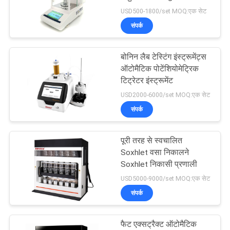
USB
USD500-1800/set MOQ:एक सेट
साइटमैप
संपर्क
45
PRIVACY
बोनिन लैब टेस्टिंग इंस्ट्रूमेंट्स
कागज पैकेजिंग परीक्षक
ऑटोमैटिक पोटेंशियोमेट्रिक
POLICY
टिट्रेटर इंस्ट्रूमेंट
USD2000-6000/set MOQ:एक सेट
संपर्क
पूरी तरह से स्वचालित
10
Soxhlet वसा निकालने
Soxhlet निकासी प्रणाली
वीडियो माप प्रणाली मशीन
USD5000-9000/set MOQ:एक सेट
संपर्क
फैट एक्सट्रैक्ट ऑटोमैटिक