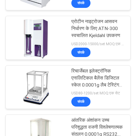
संपर्क
भ्रमण
प्रोटीन नाइट्रोजन आसवन
गुणवत्ता
9
निर्धारण के लिए ATN-300
नियंत्रण
स्वचालित Kjeldahl उपकरण
डीएससी विभेदक स्कैनिंग
USD2000-15000/set MOQ:एक सेट
कैलोरीमीटर
संपर्क
संपर्क
करें
रिचार्जेबल इलेक्ट्रॉनिक
एनालिटिकल बैलेंस डिजिटल
एक
स्केल 0.0001g लैब टेस्टिंग
74
इंस्ट्रूमेंट्स
USD80-1200/set MOQ:एक सेट
उद्धरण
संपर्क
का
पल्प परीक्षण मशीन
अनुरोध
आंतरिक अंशांकन उच्च
परिशुद्धता वजनी विश्लेषणात्मक
करें
संतुलन 0.0001g RS232