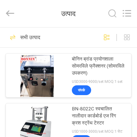
Technology
Ltd..
All
उत्पाद
Rights
Reserved.
Developed
by
घर
ECER
33
सभी उत्पाद
फ्लेक्सो ऑफसेट स्याही
उत्पादों
प्रूफ़र
बोनिन ब्रांड प्रयोगशाला
सोमरविले फ्रैक्शनर (सोमरविले
वीडियो
उपकरण)
USD3000-9000/set MOQ:1 set
हमारे
संपर्क
16
बारे
टीजीए डीएससी सिंक्रोनस
BN-8022C स्वचालित
में
नालीदार कार्डबोर्ड एज रिंग
थर्मल विश्लेषक
क्रश स्ट्रेंथ टेस्टर
कारखाना
USD1000-3000/set MOQ:1 सेट