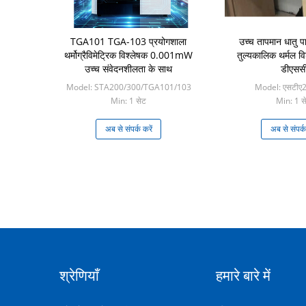
TGA101 TGA-103 प्रयोगशाला
उच्च तापमान धातु 
थर्मोग्रैविमेट्रिक विश्लेषक 0.001mW
तुल्यकालिक थर्मल व
उच्च संवेदनशीलता के साथ
डीएसस
Model: STA200/300/TGA101/103
Model: एसटीए
Min: 1 सेट
Min: 1 स
अब से संपर्क करें
अब से संपर्क
श्रेणियाँ
हमारे बारे में