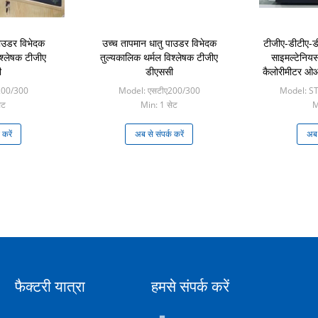
पाउडर विभेदक
उच्च तापमान धातु पाउडर विभेदक
टीजीए-डीटीए-ड
िश्लेषक टीजीए
तुल्यकालिक थर्मल विश्लेषक टीजीए
साइमल्टेनियस
ी
डीएससी
कैलोरीमीटर ओआ
सिंक्रोनस थर्
200/300
Model: एसटीए200/300
Model: ST
ए
ेट
Min: 1 सेट
M
 करें
अब से संपर्क करें
अब स
फैक्टरी यात्रा
हमसे संपर्क करें