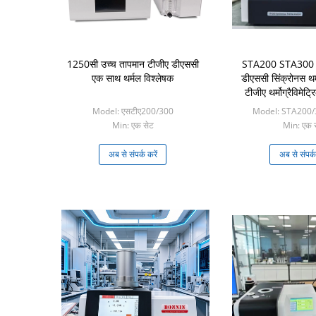
1250सी उच्च तापमान टीजीए डीएससी
STA200 STA300 ट
एक साथ थर्मल विश्लेषक
डीएससी सिंक्रोनस थर
टीजीए थर्मोग्रैविमेट
Model: एसटीए200/300
Model: STA200/30
Min: एक सेट
Min: एक 
अब से संपर्क करें
अब से संपर्क