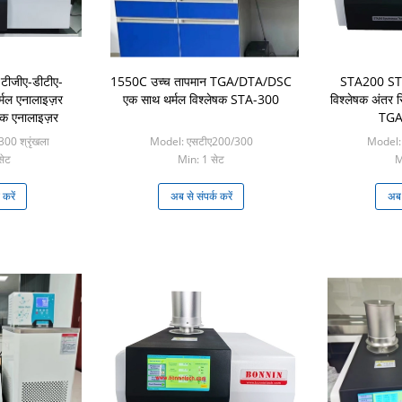
ीजीए-डीटीए-
1550C उच्च तापमान TGA/DTA/DSC
STA200 STA-
्मल एनालाइज़र
एक साथ थर्मल विश्लेषक STA-300
विश्लेषक अंतर स
्रिक एनालाइज़र
TGA
0 श्रृंखला
Model: एसटीए200/300
Model:
सेट
Min: 1 सेट
M
 करें
अब से संपर्क करें
अब स