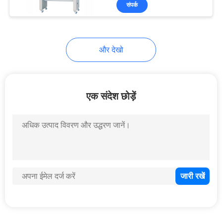
संपर्क
भ्रमण
गुणवत्ता
और देखो
नियंत्रण
संपर्क
एक संदेश छोड़ें
करें
एक
उद्धरण
का
अनुरोध
करें