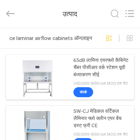
Technology
Ltd..
All
उत्पाद
Rights
Reserved.
Developed
by
घर
ECER
ce laminar airflow cabinets ऑनलाइन निर्माण
उत्पादों
65dB लामिना एयरफ्लो कैबिनेट
चैंबर पीसीआर वर्क स्टेशन यूवी
वीडियो
बंध्याकरण सीई
USD2000-5000/set MOQ:एक सेट
हमारे
संपर्क
बारे
SW-CJ मेडिकल वर्टिकल
में
लैमिनार फ्लो क्लीन एयर बेंच
डस्ट फ्री CE
कारखाना
USD2000-5000/set MOQ:एक सेट