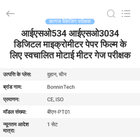
Bonnin
Technology
Ltd..
All
Rights
कागज पैकेजिंग परीक्षक
Reserved.
Developed
आईएसओ534 आईएसओ3034
घर
by
ECER
डिजिटल माइक्रोमीटर पेपर फिल्म के
उत्पादों
लिए स्वचालित मोटाई मीटर गेज परीक्षक
वीडियो
उत्पत्ति के प्लेस:
वुहान, चीन
ब्रांड नाम:
BonninTech
हमारे
प्रमाणन:
CE, ISO
बारे
मॉडल संख्या:
बीएन-PT01
में
न्यूनतम आदेश
1 सेट
मात्रा:
कारखाना