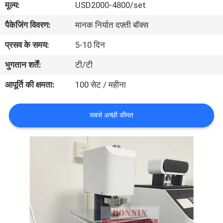
मूल्य:
USD2000-4800/set
भ्रमण
पैकेजिंग विवरण:
मानक निर्यात दफ़्ती बॉक्स
गुणवत्ता
प्रसव के समय:
5-10 दिन
नियंत्रण
भुगतान शर्तें:
टी/टी
आपूर्ति की क्षमता:
100 सेट / महीना
संपर्क
करें
सबसे अच्छी कीमत
एक
उद्धरण
का
अनुरोध
करें