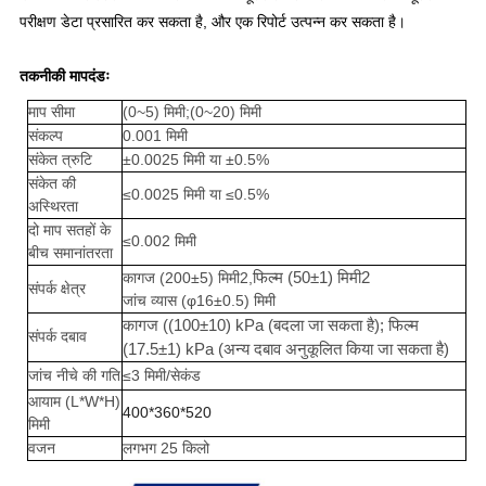
परीक्षण डेटा प्रसारित कर सकता है, और एक रिपोर्ट उत्पन्न कर सकता है।
तकनीकी मापदंडः
माप सीमा
(0~5) मिमी;
(0~20) मिमी
संकल्प
0.001 मिमी
संकेत त्रुटि
±0.0025 मिमी या ±0.5%
संकेत की
≤0.0025 मिमी या ≤0.5%
अस्थिरता
दो माप सतहों के
≤0.002 मिमी
बीच समानांतरता
फिल्म (50±1) मिमी2
कागज (200±5) मिमी2,
संपर्क क्षेत्र
जांच व्यास (φ16±0.5) मिमी
कागज ((100±10) kPa (बदला जा सकता है); फिल्म
संपर्क दबाव
(17.5±1) kPa (अन्य दबाव अनुकूलित किया जा सकता है)
जांच नीचे की गति
≤3 मिमी/सेकंड
आयाम (L*W*H)
400*360*520
मिमी
वजन
लगभग 25 किलो