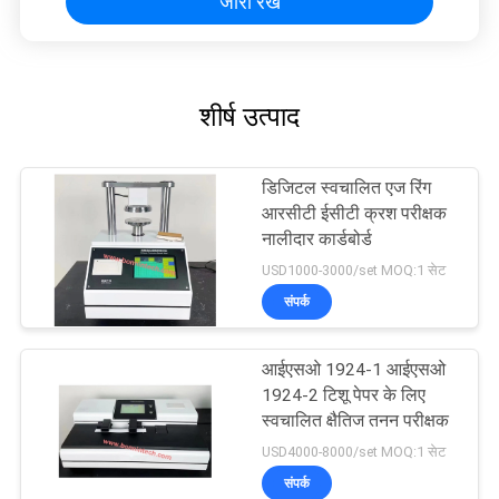
जारी रखें
शीर्ष उत्पाद
डिजिटल स्वचालित एज रिंग
आरसीटी ईसीटी क्रश परीक्षक
नालीदार कार्डबोर्ड
USD1000-3000/set MOQ:1 सेट
संपर्क
आईएसओ 1924-1 आईएसओ
1924-2 टिशू पेपर के लिए
स्वचालित क्षैतिज तनन परीक्षक
USD4000-8000/set MOQ:1 सेट
संपर्क