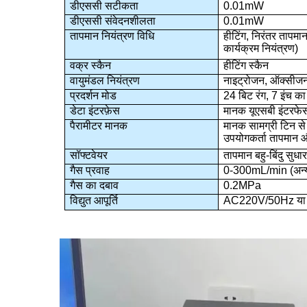
डीएससी सटीकता
0.01mW
डीएससी संवेदनशीलता
0.01mW
तापमान नियंत्रण विधि
हीटिंग, निरंतर तापमा
कार्यक्रम नियंत्रण)
वक्र स्कैन
हीटिंग स्कैन
वायुमंडल नियंत्रण
नाइट्रोजन, ऑक्सीजन (इ
प्रदर्शन मोड
24 बिट रंग, 7 इंच का
डेटा इंटरफ़ेस
मानक यूएसबी इंटरफे
पैरामीटर मानक
मानक सामग्री टिन से
उपयोगकर्ता तापमान औ
सॉफ्टवेयर
तापमान बहु-बिंदु सुधा
गैस प्रवाह
0-300mL/min (अन्य
गैस का दबाव
0.2MPa
विद्युत आपूर्ति
AC220V/50Hz य