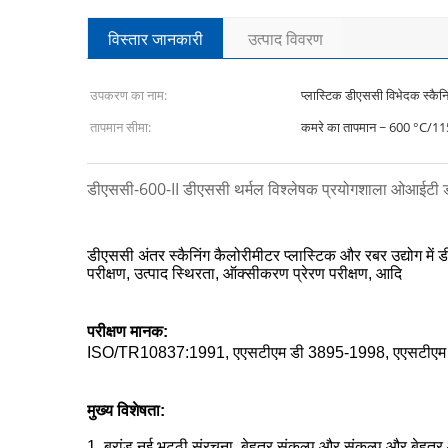
विस्तार जानकारी
उत्पाद विवरण
उपकरण का नाम:
प्लास्टिक डीएससी विभेदक स्कैन
तापमान सीमा:
कमरे का तापमान ~ 600 °C/1
डीएससी-600-II डीएससी थर्मल विश्लेषक प्रयोगशाला ओआईटी डी
डीएससी अंतर स्कैनिंग कैलोरीमीटर प्लास्टिक और रबर उद्योग में 
परीक्षण, उत्पाद स्थिरता, ऑक्सीकरण प्रेरण परीक्षण, आदि
परीक्षण मानक:
ISO/TR10837:1991, एएसटीएम डी 3895-1998, एएसटीएम ई
मुख्य विशेषता:
1. ब्रांड नई भट्ठी संरचना, बेहतर संकल्प और संकल्प और बेहतर