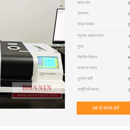
ब्रांड नाम:
प्रमाणन:
C
मॉडल संख्या:
न्यूनतम आदेश मात्रा:
1
मूल्य:
पैकेजिंग विवरण:
म
प्रसव के समय:
5
भुगतान शर्तें:
ट
आपूर्ति की क्षमता:
2
अब से संपर्क करें