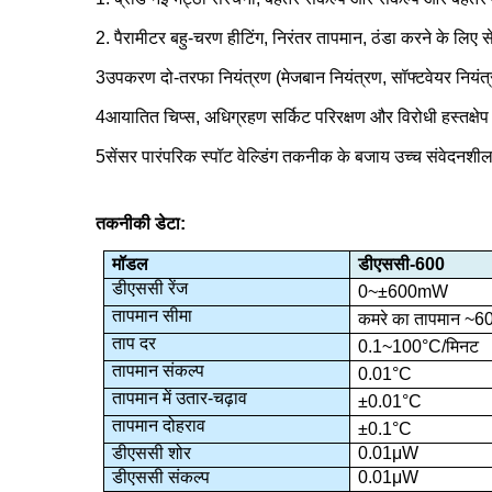
2. पैरामीटर बहु-चरण हीटिंग, निरंतर तापमान, ठंडा करने के लिए
3उपकरण दो-तरफा नियंत्रण (मेजबान नियंत्रण, सॉफ्टवेयर निय
4आयातित चिप्स, अधिग्रहण सर्किट परिरक्षण और विरोधी हस्तक्ष
5सेंसर पारंपरिक स्पॉट वेल्डिंग तकनीक के बजाय उच्च संवेदनश
तकनीकी डेटा:
मॉडल
डीएससी-600
डीएससी रेंज
0
~±
600mW
तापमान सीमा
कमरे का तापमान ~6
ताप दर
0.1~100
°C
/मिनट
तापमान संकल्प
0.01
°C
तापमान में उतार-चढ़ाव
±
0.01
°C
तापमान दोहराव
±
0.1
°C
डीएससी शोर
0.01μW
डीएससी संकल्प
0.01μW