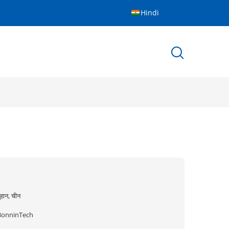
Hindi
ुहान, चीन
BonninTech