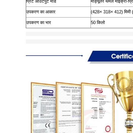
प्रिंट आउटपुट मोड
मॉड्यूलर थर्मल माइक्रो-प्र
उपकरण का आकार
(428× 318× 412) मिम
उपकरण का भार
50 किलो