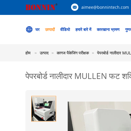
aimee@bonnintech.com
घर
उत्पादों
वीडियो
हमारे बारे में
कारखाना भ्रमण
गुणव
होम
उत्पाद
कागज पैकेजिंग परीक्षक
पेपरबोर्ड नालीदार MU
पेपरबोर्ड नालीदार MULLEN फट शक्त