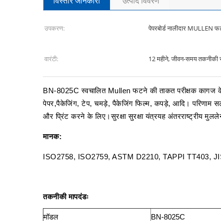
विस्तार जानकारी
उत्पाद विवरण
उपकरण:
पेपरबोर्ड नालीदार MULLEN फट 
वारंटी:
12 महीने, जीवन-समय तकनीकी 
BN-8025C स्वचालित Mullen फटने की ताकत परीक्षक कागज के सभी
पेपर,पैकेजिंग, टेप, चमड़े, पैकेजिंग फिल्म, कपड़े, आदि। परिणाम
और प्रिंट करने के लिए।सुरक्षा सुरक्षा यंत्रयह अंतरराष्ट्रीय मुल
मानक:
ISO2758, ISO2759, ASTM D2210, TAPPI TT403, JIS
तकनीकी मापदंडः
मॉडल
BN-8025C