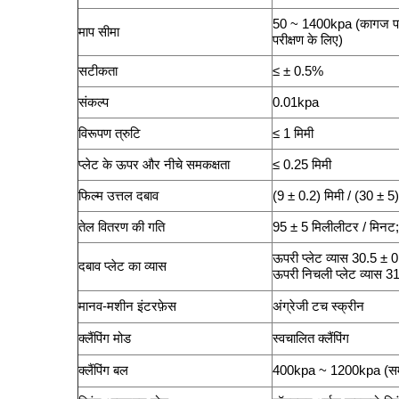
50 ~ 1400kpa (कागज परी
माप सीमा
परीक्षण के लिए)
सटीकता
≤ ± 0.5%
संकल्प
0.01kpa
विरूपण त्रुटि
≤ 1 मिमी
प्लेट के ऊपर और नीचे समकक्षता
≤ 0.25 मिमी
फिल्म उत्तल दबाव
(9 ± 0.2) मिमी / (30 ± 5)
तेल वितरण की गति
95 ± 5 मिलीलीटर / मिनट
ऊपरी प्लेट व्यास 30.5 ± 0
दबाव प्लेट का व्यास
ऊपरी निचली प्लेट व्यास 3
मानव-मशीन इंटरफ़ेस
अंग्रेजी टच स्क्रीन
क्लैंपिंग मोड
स्वचालित क्लैंपिंग
क्लैंपिंग बल
400kpa ~ 1200kpa (समा