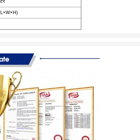
िंटर
ी (L×W×H)