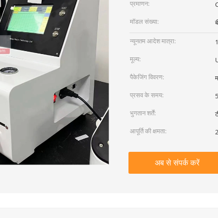
प्रमाणन:
C
मॉडल संख्या:
ब
न्यूनतम आदेश मात्रा:
1
मूल्य:
पैकेजिंग विवरण:
म
प्रसव के समय:
5
भुगतान शर्तें:
ट
आपूर्ति की क्षमता:
2
अब से संपर्क करें