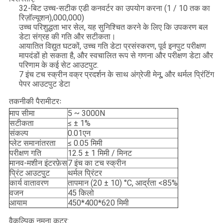
32-बिट उच्च-सटीक एडी कनवर्टर का उपयोग करना (1 / 10 तक का
रिज़ॉल्यूशन),000,000)
उच्च परिशुद्धता भार सेल, यह सुनिश्चित करने के लिए कि उपकरण बल
डेटा संग्रह की गति और सटीकता।
आयातित विद्युत घटकों, उच्च गति डेटा प्रसंस्करण, पूर्व इनपुट परीक्षण
मापदंडों हो सकता है, और स्वचालित रूप से गणना और परीक्षण डेटा और
परिणाम के कई सेट आउटपुट.
7 इंच टच स्क्रीन वक्र प्रदर्शन के साथ अंग्रेजी मेनू, और थर्मल प्रिंटिंग
पेपर आउटपुट डेटा
तकनीकी पैरामीटरः
माप सीमा
5 ~ 3000N
सटीकता
≤ ± 1%
संकल्प
0.01एन
प्लेट समानांतरता
≤ 0.05 मिमी
परीक्षण गति
12.5 ± 1 मिमी / मिनट
मानव-मशीन इंटरफ़ेस
7 इंच का टच स्क्रीन
प्रिंट आउटपुट
थर्मल प्रिंटर
कार्य वातावरण
तापमान (20 ± 10) °C, आर्द्रता <85%
वजन
45 किलो
आयाम
450*400*620 मिमी
वैकल्पिक नमूना कटर: