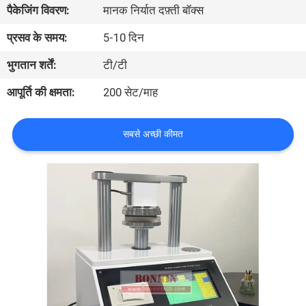
पैकेजिंग विवरण:
मानक निर्यात दफ़्ती बॉक्स
भ्रमण
प्रसव के समय:
5-10 दिन
गुणवत्ता
भुगतान शर्तें:
टी/टी
नियंत्रण
आपूर्ति की क्षमता:
200 सेट/माह
संपर्क
सबसे अच्छी कीमत
करें
एक
उद्धरण
का
अनुरोध
करें