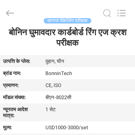
Bonnin
Technology
Ltd..
All
Rights
कागज पैकेजिंग परीक्षक
Reserved.
Developed
बोनिन घुमावदार कार्डबोर्ड रिंग एज क्रश
घर
by
ECER
परीक्षक
उत्पादों
उत्पत्ति के प्लेस:
वुहान, चीन
वीडियो
ब्रांड नाम:
BonninTech
प्रमाणन:
CE, ISO
हमारे
मॉडल संख्या:
बीएन-8022सी
बारे
न्यूनतम आदेश
1 सेट
में
मात्रा:
मूल्य:
USD1000-3000/set
कारखाना