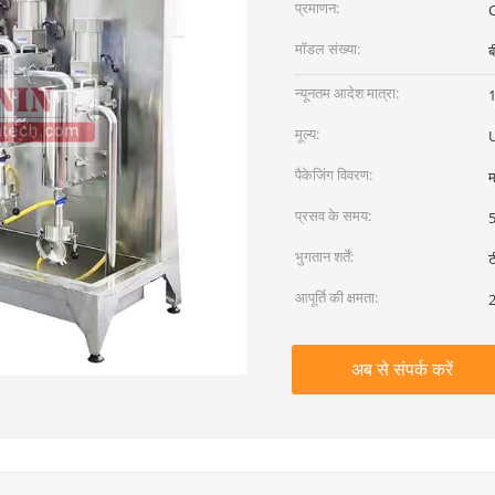
प्रमाणन:
C
मॉडल संख्या:
ब
न्यूनतम आदेश मात्रा:
1
मूल्य:
पैकेजिंग विवरण:
म
प्रसव के समय:
5
भुगतान शर्तें:
ट
आपूर्ति की क्षमता:
2
अब से संपर्क करें