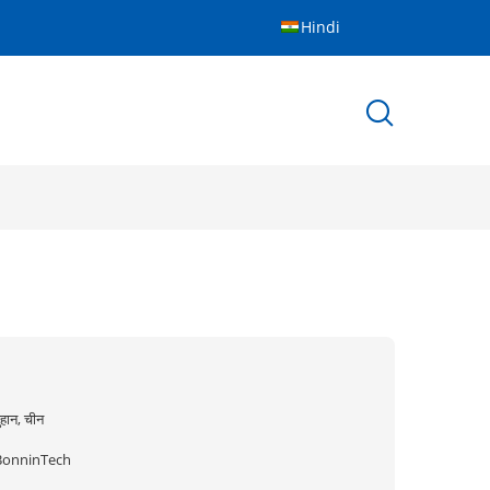
Hindi
ुहान, चीन
BonninTech