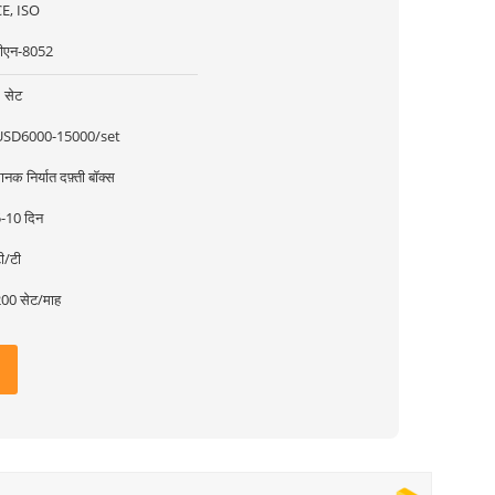
E, ISO
ीएन-8052
 सेट
USD6000-15000/set
ानक निर्यात दफ़्ती बॉक्स
-10 दिन
ी/टी
00 सेट/माह