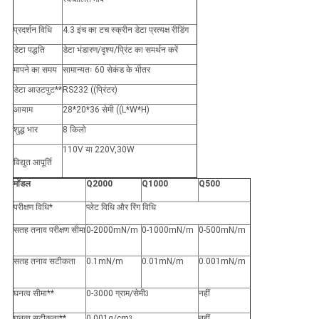
प्रदर्शन विधि
4.3 इंच का टच स्क्रीन डेटा प्रत्यक्ष रीडिंग
डेटा पद्धति
डेटा भंडारण/दृश्य/प्रिंट का समर्थन करें
मापने का समय
सामान्यतः 60 सेकंड के भीतर
डेटा आउटपुट**
RS232 ((प्रिंटर)
आयाम
28*20*36 सेमी ((L*W*H)
शुद्ध भार
8 किलो
110V या 220V,30W
विद्युत आपूर्ति
मॉडल
Q2000
Q1000
Q500
परीक्षण विधि*
प्लेट विधि और रिंग विधि
सतह तनाव परीक्षण सीमा
0-2000mN/m
0-1000mN/m
0-500mN/m
सतह तनाव सटीकता
0.1mN/m
0.01mN/m
0.001mN/m
घनत्व सीमा**
0-3000 ग्राम/सेमी
नहीं
3
घनत्व सटीकता**
0.001g/cm
नहीं
3