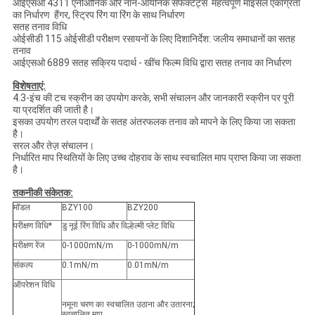
आईएसओ 4311 एनीओनिक और नॉन-आयनिक सर्फेक्टेंट्स ️ महत्वपूर्ण माइसेल एकाग्रता
का निर्धारण ️ हैंगर, स्ट्रिप रिंग या रिंग के साथ निर्धारण
सतह तनाव विधि
ओईसीडी 115 ओईसीडी परीक्षण रसायनों के लिए दिशानिर्देश: जलीय समाधानों का सतह
तनाव
आईएसओ 6889 सतह सक्रिय पदार्थ - खींच फिल्म विधि द्वारा सतह तनाव का निर्धारण
विशेषताएं:
4.3-इंच की टच स्क्रीन का उपयोग करके, सभी संचालन और जानकारी स्क्रीन पर पूरी
या प्रदर्शित की जाती है।
इसका उपयोग तरल पदार्थों के सतह अंतरफलक तनाव को मापने के लिए किया जा सकता
है।
सरल और तेज़ संचालन।
निर्धारित माप स्थितियों के लिए उच्च दोहराव के साथ स्वचालित माप प्राप्त किया जा सकता
है।
तकनीकी संकेतक:
मॉडल
BZY100
BZY200
परीक्षण विधि*
डु नूई रिंग विधि और विल्हेल्मी प्लेट विधि
परीक्षण रेंज
0-1000mN/m
0-1000mN/m
संकल्प
0.1mN/m
0.01mN/m
ऑपरेशन विधि
नमूना चरण का स्वचालित उठाना और उतारना;
स्वचालित माप