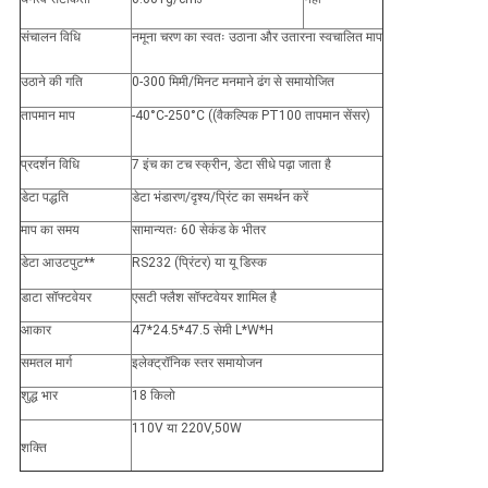
संचालन विधि
नमूना चरण का स्वतः उठाना और उतारना स्वचालित माप
उठाने की गति
0-300 मिमी/मिनट मनमाने ढंग से समायोजित
तापमान माप
-40°C-250°C ((वैकल्पिक PT100 तापमान सेंसर)
प्रदर्शन विधि
7 इंच का टच स्क्रीन, डेटा सीधे पढ़ा जाता है
डेटा पद्धति
डेटा भंडारण/दृश्य/प्रिंट का समर्थन करें
माप का समय
सामान्यतः 60 सेकंड के भीतर
डेटा आउटपुट**
RS232 (प्रिंटर) या यू डिस्क
डाटा सॉफ्टवेयर
एसटी फ्लैश सॉफ्टवेयर शामिल है
आकार
47*24.5*47.5 सेमी L*W*H
समतल मार्ग
इलेक्ट्रॉनिक स्तर समायोजन
शुद्ध भार
18 किलो
110V या 220V,50W
शक्ति