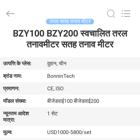
मीटर
आपूर्तिकर्ता.
Copyright
©
2022
तरल सतह तनाव मीटर
-
2025
Wuhan
BZY100 BZY200 स्वचालित तरल
घर
Bonnin
Technology
Ltd..
तनावमीटर सतह तनाव मीटर
All
Rights
उत्पादों
Reserved.
Developed
by
उत्पत्ति के प्लेस:
वुहान, चीन
ECER
वीडियो
ब्रांड नाम:
BonninTech
प्रमाणन:
CE, ISO
हमारे
मॉडल संख्या:
बीजेडवाई100 बीजेडवाई200
बारे
न्यूनतम आदेश
1 सेट
में
मात्रा:
मूल्य:
USD1000-5800/set
कारखाना