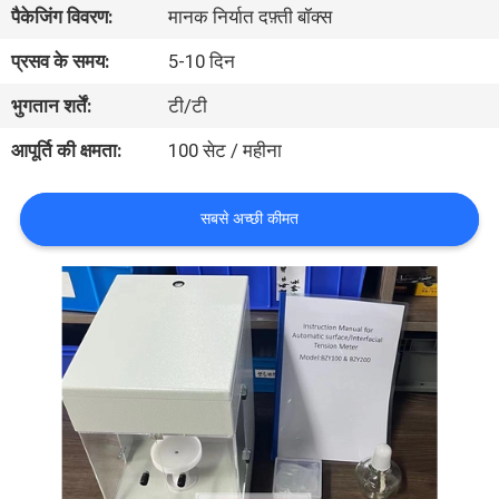
पैकेजिंग विवरण:
मानक निर्यात दफ़्ती बॉक्स
भ्रमण
प्रसव के समय:
5-10 दिन
गुणवत्ता
भुगतान शर्तें:
टी/टी
नियंत्रण
आपूर्ति की क्षमता:
100 सेट / महीना
संपर्क
सबसे अच्छी कीमत
करें
एक
उद्धरण
का
अनुरोध
करें