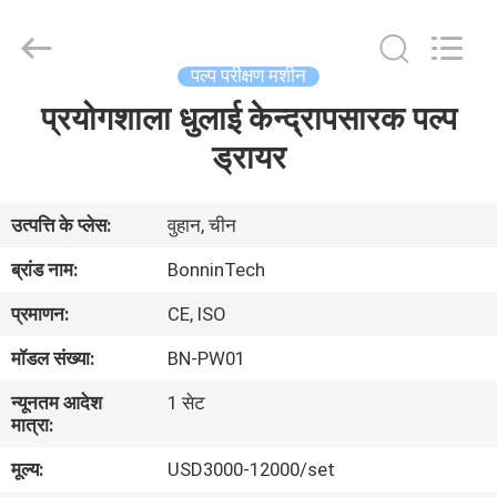
वैली
बीटर
आपूर्तिकर्ता.
Copyright
©
पल्प परीक्षण मशीन
2022
-
2025
प्रयोगशाला धुलाई केन्द्रापसारक पल्प
घर
Wuhan
Bonnin
Technology
ड्रायर
Ltd..
All
उत्पादों
Rights
Reserved.
Developed
उत्पत्ति के प्लेस:
वुहान, चीन
by
ECER
वीडियो
ब्रांड नाम:
BonninTech
प्रमाणन:
CE, ISO
हमारे
मॉडल संख्या:
BN-PW01
बारे
न्यूनतम आदेश
1 सेट
में
मात्रा:
मूल्य:
USD3000-12000/set
कारखाना