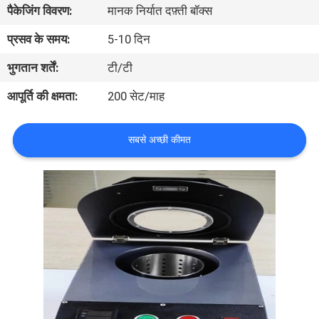
पैकेजिंग विवरण:
मानक निर्यात दफ़्ती बॉक्स
भ्रमण
प्रसव के समय:
5-10 दिन
गुणवत्ता
भुगतान शर्तें:
टी/टी
नियंत्रण
आपूर्ति की क्षमता:
200 सेट/माह
संपर्क
सबसे अच्छी कीमत
करें
एक
उद्धरण
का
अनुरोध
करें