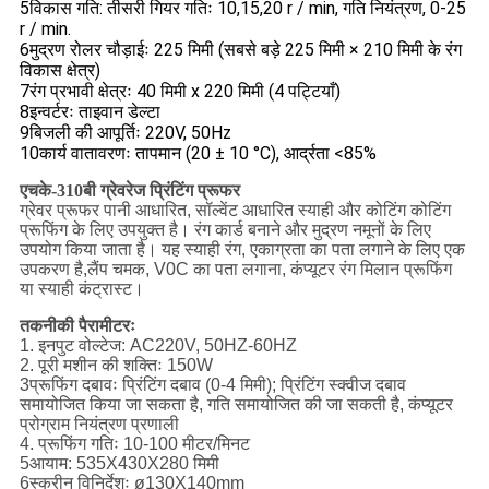
5विकास गति: तीसरी गियर गतिः 10,15,20 r / min, गति नियंत्रण, 0-25
r / min.
6मुद्रण रोलर चौड़ाईः 225 मिमी (सबसे बड़े 225 मिमी × 210 मिमी के रंग
विकास क्षेत्र)
7रंग प्रभावी क्षेत्रः 40 मिमी x 220 मिमी (4 पट्टियाँ)
8इन्वर्टरः ताइवान डेल्टा
9बिजली की आपूर्तिः 220V, 50Hz
10कार्य वातावरणः तापमान (20 ± 10 °C), आर्द्रता <85%
एचके-310बी ग्रेवरेज प्रिंटिंग प्रूफर
ग्रेवर प्रूफर पानी आधारित, सॉल्वेंट आधारित स्याही और कोटिंग कोटिंग
प्रूफिंग के लिए उपयुक्त है। रंग कार्ड बनाने और मुद्रण नमूनों के लिए
उपयोग किया जाता है। यह स्याही रंग, एकाग्रता का पता लगाने के लिए एक
उपकरण है,लैंप चमक, V0C का पता लगाना, कंप्यूटर रंग मिलान प्रूफिंग
या स्याही कंट्रास्ट।
तकनीकी पैरामीटरः
1. इनपुट वोल्टेज: AC220V, 50HZ-60HZ
2. पूरी मशीन की शक्तिः 150W
3प्रूफिंग दबावः प्रिंटिंग दबाव (0-4 मिमी); प्रिंटिंग स्क्वीज दबाव
समायोजित किया जा सकता है, गति समायोजित की जा सकती है, कंप्यूटर
प्रोग्राम नियंत्रण प्रणाली
4. प्रूफिंग गतिः 10-100 मीटर/मिनट
5आयाम: 535X430X280 मिमी
6स्क्रीन विनिर्देशः ø130X140mm