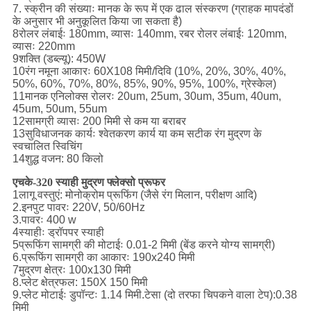
7. स्क्रीन की संख्याः मानक के रूप में एक ढाल संस्करण (ग्राहक मापदंडों
के अनुसार भी अनुकूलित किया जा सकता है)
8रोलर लंबाईः 180mm, व्यासः 140mm, रबर रोलर लंबाईः 120mm,
व्यासः 220mm
9शक्ति (डब्ल्यू): 450W
10रंग नमूना आकारः 60X108 मिमी/दिवि (10%, 20%, 30%, 40%,
50%, 60%, 70%, 80%, 85%, 90%, 95%, 100%, ग्रेस्केल)
11मानक एनिलोक्स रोलरः 20um, 25um, 30um, 35um, 40um,
45um, 50um, 55um
12सामग्री व्यासः 200 मिमी से कम या बराबर
13सुविधाजनक कार्यः श्वेतकरण कार्य या कम सटीक रंग मुद्रण के
स्वचालित स्विचिंग
14शुद्ध वजन: 80 किलो
एचके-320 स्याही मुद्रण फ्लेक्सो प्रूफर
1लागू वस्तुएं: मोनोक्रोम प्रूफिंग (जैसे रंग मिलान, परीक्षण आदि)
2.इनपुट पावरः 220V, 50/60Hz
3.पावरः 400 w
4स्याहीः ड्रॉपपर स्याही
5प्रूफिंग सामग्री की मोटाईः 0.01-2 मिमी (बेंड करने योग्य सामग्री)
6.प्रूफिंग सामग्री का आकारः 190x240 मिमी
7मुद्रण क्षेत्रः 100x130 मिमी
8.प्लेट क्षेत्रफल: 150X 150 मिमी
9.प्लेट मोटाईः डुपॉन्टः 1.14 मिमी.टेसा (दो तरफा चिपकने वाला टेप):0.38
मिमी