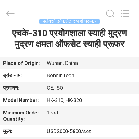
इंक
प्रूफर
supplier.
Copyright
©
फ्लेक्सो ऑफसेट स्याही प्रूफ़र
2022
-
2025
एचके-310 प्रयोगशाला स्याही मुद्रण
घर
Wuhan
Bonnin
Technology
मुद्रण क्षमता ऑफसेट स्याही प्रूफर
Ltd..
All
उत्पादों
Rights
Reserved.
Developed
Place of Origin:
Wuhan, China
by
ECER
वीडियो
ब्रांड नाम:
BonninTech
प्रमाणन:
CE, ISO
हमारे
Model Number:
HK-310, HK-320
बारे
Minimum Order
1 set
में
Quantity:
मूल्य:
USD2000-5800/set
कारखाना