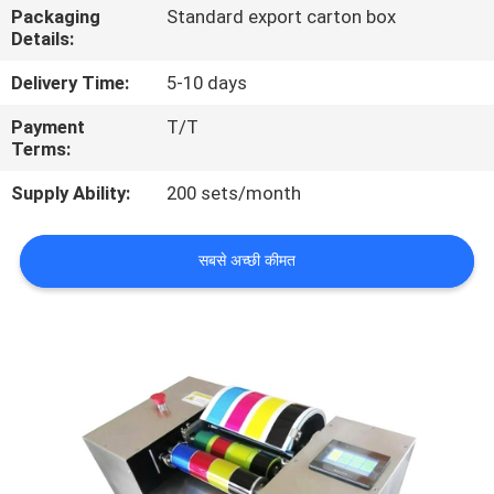
Packaging
Standard export carton box
भ्रमण
Details:
Delivery Time:
5-10 days
गुणवत्ता
Payment
T/T
नियंत्रण
Terms:
Supply Ability:
200 sets/month
संपर्क
करें
सबसे अच्छी कीमत
एक
उद्धरण
का
अनुरोध
करें