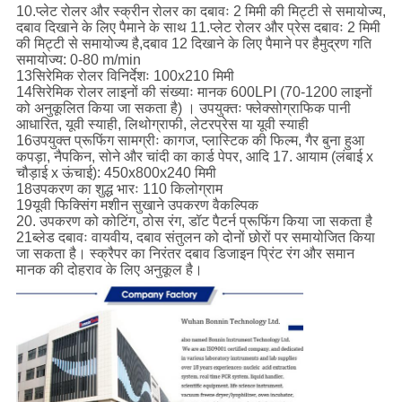
10.प्लेट रोलर और स्क्रीन रोलर का दबावः 2 मिमी की मिट्टी से समायोज्य,
दबाव दिखाने के लिए पैमाने के साथ 11.प्लेट रोलर और प्रेस दबावः 2 मिमी
की मिट्टी से समायोज्य है,दबाव 12 दिखाने के लिए पैमाने पर हैमुद्रण गति
समायोज्य: 0-80 m/min
13सिरेमिक रोलर विनिर्देशः 100x210 मिमी
14सिरेमिक रोलर लाइनों की संख्याः मानक 600LPI (70-1200 लाइनों
को अनुकूलित किया जा सकता है) । उपयुक्तः फ्लेक्सोग्राफिक पानी
आधारित, यूवी स्याही, लिथोग्राफी, लेटरप्रेस या यूवी स्याही
16उपयुक्त प्रूफिंग सामग्रीः कागज, प्लास्टिक की फिल्म, गैर बुना हुआ
कपड़ा, नैपकिन, सोने और चांदी का कार्ड पेपर, आदि 17. आयाम (लंबाई x
चौड़ाई x ऊंचाई): 450x800x240 मिमी
18उपकरण का शुद्ध भारः 110 किलोग्राम
19यूवी फिक्सिंग मशीन सुखाने उपकरण वैकल्पिक
20. उपकरण को कोटिंग, ठोस रंग, डॉट पैटर्न प्रूफिंग किया जा सकता है
21ब्लेड दबावः वायवीय, दबाव संतुलन को दोनों छोरों पर समायोजित किया
जा सकता है। स्क्रैपर का निरंतर दबाव डिजाइन प्रिंट रंग और समान
मानक की दोहराव के लिए अनुकूल है।