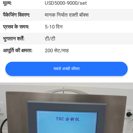
मूल्य:
USD5000-9000/set
भ्रमण
पैकेजिंग विवरण:
मानक निर्यात दफ़्ती बॉक्स
गुणवत्ता
प्रसव के समय:
5-10 दिन
नियंत्रण
भुगतान शर्तें:
टी/टी
आपूर्ति की क्षमता:
200 सेट/माह
संपर्क
करें
सबसे अच्छी कीमत
एक
उद्धरण
का
अनुरोध
करें