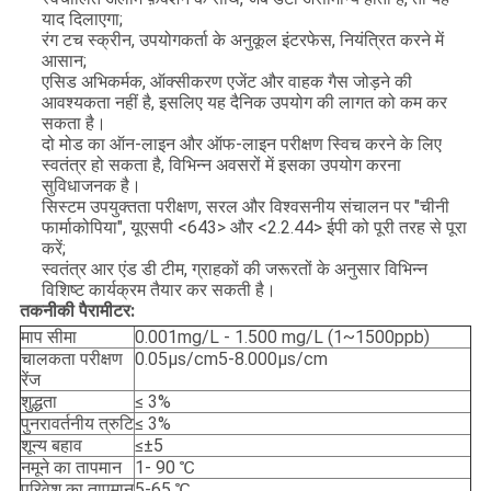
याद दिलाएगा;
रंग टच स्क्रीन, उपयोगकर्ता के अनुकूल इंटरफेस, नियंत्रित करने में
आसान;
एसिड अभिकर्मक, ऑक्सीकरण एजेंट और वाहक गैस जोड़ने की
आवश्यकता नहीं है, इसलिए यह दैनिक उपयोग की लागत को कम कर
सकता है।
दो मोड का ऑन-लाइन और ऑफ-लाइन परीक्षण स्विच करने के लिए
स्वतंत्र हो सकता है, विभिन्न अवसरों में इसका उपयोग करना
सुविधाजनक है।
सिस्टम उपयुक्तता परीक्षण, सरल और विश्वसनीय संचालन पर "चीनी
फार्माकोपिया", यूएसपी <643> और <2.2.44> ईपी को पूरी तरह से पूरा
करें;
स्वतंत्र आर एंड डी टीम, ग्राहकों की जरूरतों के अनुसार विभिन्न
विशिष्ट कार्यक्रम तैयार कर सकती है।
तकनीकी पैरामीटर:
माप सीमा
0.001mg/L - 1.500 mg/L (1~1500ppb)
चालकता परीक्षण
0.05μs/cm5-8.000μs/cm
रेंज
शुद्धता
≤ 3%
पुनरावर्तनीय त्रुटि
≤ 3%
शून्य बहाव
≤±5
नमूने का तापमान
1- 90 ℃
परिवेश का तापमान
5-65 ℃