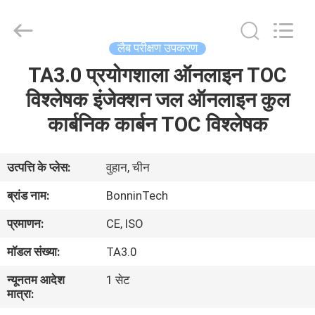
संश्लेषण
प्रणाली
आपूर्तिकर्ता.
Copyright
©
लैब परीक्षण उपकरण
2022
-
2025
TA3.0 प्रयोगशाला ऑनलाइन TOC
घर
Wuhan
Bonnin
Technology
विश्लेषक इंजेक्शन जल ऑनलाइन कुल
Ltd..
All
उत्पादों
कार्बनिक कार्बन TOC विश्लेषक
Rights
Reserved.
Developed
by
ECER
वीडियो
उत्पत्ति के प्लेस:
वुहान, चीन
ब्रांड नाम:
BonninTech
हमारे
प्रमाणन:
CE, ISO
बारे
मॉडल संख्या:
TA3.0
में
न्यूनतम आदेश
1 सेट
मात्रा:
कारखाना