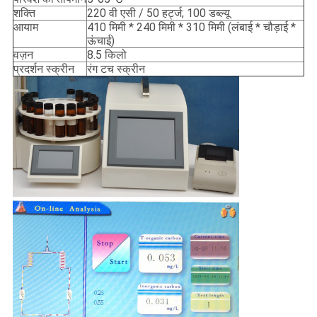
शक्ति
220 वी एसी / 50 हर्ट्ज; 100 डब्ल्यू
आयाम
410 मिमी * 240 मिमी * 310 मिमी (लंबाई * चौड़ाई *
ऊंचाई)
वज़न
8.5 किलो
प्रदर्शन स्क्रीन
रंग टच स्क्रीन