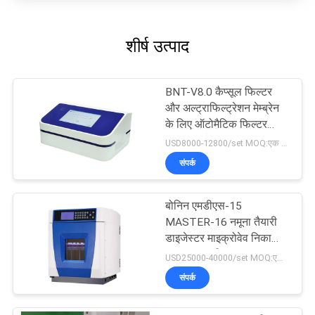
शीर्ष उत्पाद
BNT-V8.0 कैप्सूल फिल्टर
और अल्ट्राफिल्ट्रेशन मेम्ब्रेन
के लिए ऑटोमैटिक फिल्टर
इंटीग्रिटी टेस्टर
USD8000-12800/set MOQ:एक सेट
संपर्क
बोनिन एमडीएस-15
MASTER-16 नमूना तैयारी
डाइजेस्टर माइक्रोवेव निकासी
पाचन प्रणाली
USD25000-40000/set MOQ:एक सेट
संपर्क