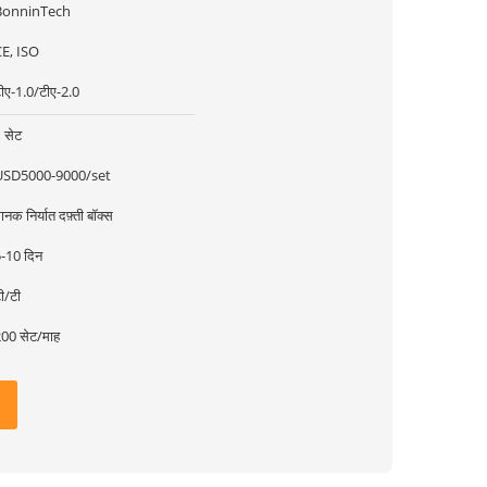
BonninTech
E, ISO
ीए-1.0/टीए-2.0
 सेट
USD5000-9000/set
ानक निर्यात दफ़्ती बॉक्स
-10 दिन
ी/टी
00 सेट/माह