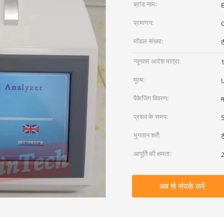
ब्रांड नाम:
प्रमाणन:
C
मॉडल संख्या:
ट
न्यूनतम आदेश मात्रा:
1
मूल्य:
पैकेजिंग विवरण:
म
प्रसव के समय:
5
भुगतान शर्तें:
ट
आपूर्ति की क्षमता:
2
अब से संपर्क करें