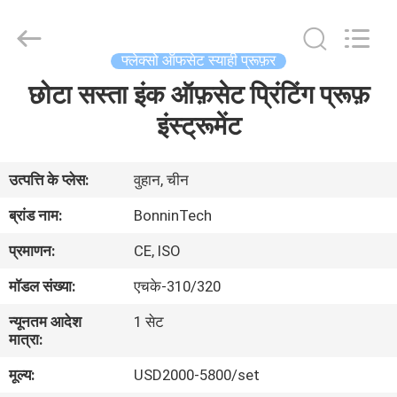
प्रूफर
आपूर्तिकर्ता.
Copyright
©
2022
फ्लेक्सो ऑफसेट स्याही प्रूफ़र
-
2025
Wuhan
छोटा सस्ता इंक ऑफ़सेट प्रिंटिंग प्रूफ़
घर
Bonnin
Technology
Ltd..
इंस्ट्रूमेंट
All
Rights
उत्पादों
Reserved.
Developed
by
उत्पत्ति के प्लेस:
वुहान, चीन
ECER
वीडियो
ब्रांड नाम:
BonninTech
प्रमाणन:
CE, ISO
हमारे
मॉडल संख्या:
एचके-310/320
बारे
न्यूनतम आदेश
1 सेट
में
मात्रा:
मूल्य:
USD2000-5800/set
कारखाना