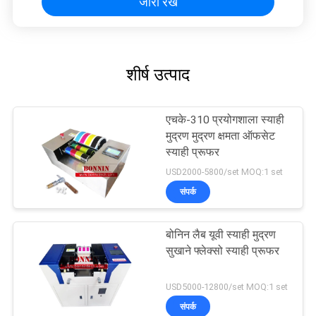
जारी रखें
शीर्ष उत्पाद
एचके-310 प्रयोगशाला स्याही
मुद्रण मुद्रण क्षमता ऑफसेट
स्याही प्रूफर
USD2000-5800/set MOQ:1 set
संपर्क
बोनिन लैब यूवी स्याही मुद्रण
सुखाने फ्लेक्सो स्याही प्रूफर
USD5000-12800/set MOQ:1 set
संपर्क