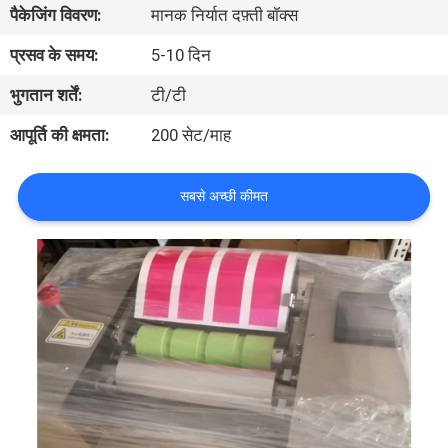
पैकेजिंग विवरण:
मानक निर्यात दफ़्ती बॉक्स
भ्रमण
प्रसव के समय:
5-10 दिन
गुणवत्ता
भुगतान शर्तें:
टी/टी
नियंत्रण
आपूर्ति की क्षमता:
200 सेट/माह
संपर्क
सबसे अच्छी कीमत
करें
एक
उद्धरण
का
अनुरोध
करें