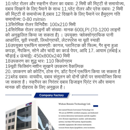
10.प्लेट रोलर और स्क्रीन रोलर का दबावः 2 मिमी की मिट्टी से समायोज्य,
दबाव दिखाने के लिए पैमाने के साथ 11.प्लेट रोलर और प्रेस दबावः 2 मिमी
की मिट्टी से समायोज्य है,दबाव 12 दिखाने के लिए पैमाने पर हैमुद्रण गति
समायोज्य: 0-80 m/min
13सिरेमिक रोलर विनिर्देशः 100x210 मिमी
14सिरेमिक रोलर लाइनों की संख्याः मानक 600LPI (70-1200 लाइनों
को अनुकूलित किया जा सकता है) । उपयुक्तः फ्लेक्सोग्राफिक पानी
आधारित, यूवी स्याही, लिथोग्राफी, लेटरप्रेस या यूवी स्याही
16उपयुक्त प्रूफिंग सामग्रीः कागज, प्लास्टिक की फिल्म, गैर बुना हुआ
कपड़ा, नैपकिन, सोने और चांदी का कार्ड पेपर, आदि 17. आयाम (लंबाई x
चौड़ाई x ऊंचाई): 450x800x240 मिमी
18उपकरण का शुद्ध भारः 110 किलोग्राम
19यूवी फिक्सिंग मशीन सुखाने उपकरण वैकल्पिक
20. उपकरण को कोटिंग, ठोस रंग, डॉट पैटर्न प्रूफिंग किया जा सकता है
21ब्लेड दबावः वायवीय, दबाव संतुलन को दोनों छोरों पर समायोजित किया
जा सकता है। स्क्रैपर का निरंतर दबाव डिजाइन प्रिंट रंग और समान
मानक की दोहराव के लिए अनुकूल है।