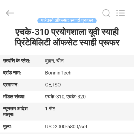
Bonnin
Technology
Ltd..
All
Rights
फ्लेक्सो ऑफसेट स्याही प्रूफ़र
Reserved.
Developed
by
एचके-310 प्रयोगशाला यूवी स्याही
घर
ECER
प्रिंटेबिलिटी ऑफसेट स्याही प्रूफर
उत्पादों
उत्पत्ति के प्लेस:
वुहान, चीन
वीडियो
ब्रांड नाम:
BonninTech
प्रमाणन:
CE, ISO
हमारे
मॉडल संख्या:
एचके-310, एचके-320
बारे
न्यूनतम आदेश
1 सेट
में
मात्रा:
मूल्य:
USD2000-5800/set
कारखाना