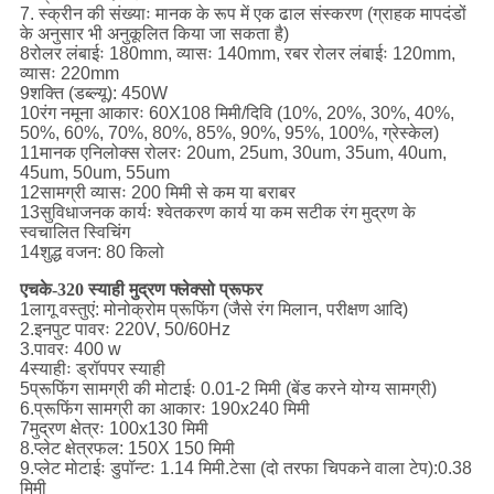
7. स्क्रीन की संख्याः मानक के रूप में एक ढाल संस्करण (ग्राहक मापदंडों
के अनुसार भी अनुकूलित किया जा सकता है)
8रोलर लंबाईः 180mm, व्यासः 140mm, रबर रोलर लंबाईः 120mm,
व्यासः 220mm
9शक्ति (डब्ल्यू): 450W
10रंग नमूना आकारः 60X108 मिमी/दिवि (10%, 20%, 30%, 40%,
50%, 60%, 70%, 80%, 85%, 90%, 95%, 100%, ग्रेस्केल)
11मानक एनिलोक्स रोलरः 20um, 25um, 30um, 35um, 40um,
45um, 50um, 55um
12सामग्री व्यासः 200 मिमी से कम या बराबर
13सुविधाजनक कार्यः श्वेतकरण कार्य या कम सटीक रंग मुद्रण के
स्वचालित स्विचिंग
14शुद्ध वजन: 80 किलो
एचके-320 स्याही मुद्रण फ्लेक्सो प्रूफर
1लागू वस्तुएं: मोनोक्रोम प्रूफिंग (जैसे रंग मिलान, परीक्षण आदि)
2.इनपुट पावरः 220V, 50/60Hz
3.पावरः 400 w
4स्याहीः ड्रॉपपर स्याही
5प्रूफिंग सामग्री की मोटाईः 0.01-2 मिमी (बेंड करने योग्य सामग्री)
6.प्रूफिंग सामग्री का आकारः 190x240 मिमी
7मुद्रण क्षेत्रः 100x130 मिमी
8.प्लेट क्षेत्रफल: 150X 150 मिमी
9.प्लेट मोटाईः डुपॉन्टः 1.14 मिमी.टेसा (दो तरफा चिपकने वाला टेप):0.38
मिमी