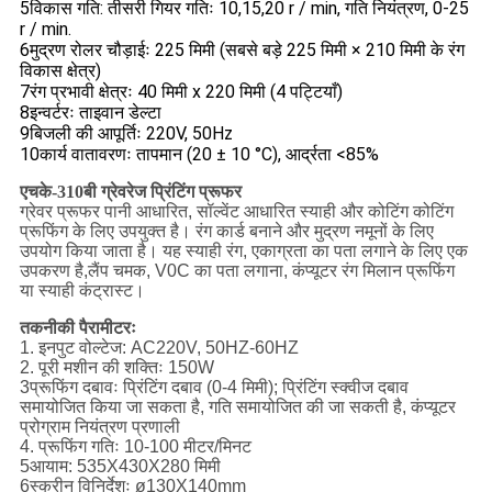
5विकास गति: तीसरी गियर गतिः 10,15,20 r / min, गति नियंत्रण, 0-25
r / min.
6मुद्रण रोलर चौड़ाईः 225 मिमी (सबसे बड़े 225 मिमी × 210 मिमी के रंग
विकास क्षेत्र)
7रंग प्रभावी क्षेत्रः 40 मिमी x 220 मिमी (4 पट्टियाँ)
8इन्वर्टरः ताइवान डेल्टा
9बिजली की आपूर्तिः 220V, 50Hz
10कार्य वातावरणः तापमान (20 ± 10 °C), आर्द्रता <85%
एचके-310बी ग्रेवरेज प्रिंटिंग प्रूफर
ग्रेवर प्रूफर पानी आधारित, सॉल्वेंट आधारित स्याही और कोटिंग कोटिंग
प्रूफिंग के लिए उपयुक्त है। रंग कार्ड बनाने और मुद्रण नमूनों के लिए
उपयोग किया जाता है। यह स्याही रंग, एकाग्रता का पता लगाने के लिए एक
उपकरण है,लैंप चमक, V0C का पता लगाना, कंप्यूटर रंग मिलान प्रूफिंग
या स्याही कंट्रास्ट।
तकनीकी पैरामीटरः
1. इनपुट वोल्टेज: AC220V, 50HZ-60HZ
2. पूरी मशीन की शक्तिः 150W
3प्रूफिंग दबावः प्रिंटिंग दबाव (0-4 मिमी); प्रिंटिंग स्क्वीज दबाव
समायोजित किया जा सकता है, गति समायोजित की जा सकती है, कंप्यूटर
प्रोग्राम नियंत्रण प्रणाली
4. प्रूफिंग गतिः 10-100 मीटर/मिनट
5आयाम: 535X430X280 मिमी
6स्क्रीन विनिर्देशः ø130X140mm