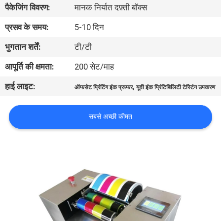
पैकेजिंग विवरण:
मानक निर्यात दफ़्ती बॉक्स
भ्रमण
प्रसव के समय:
5-10 दिन
गुणवत्ता
भुगतान शर्तें:
टी/टी
नियंत्रण
आपूर्ति की क्षमता:
200 सेट/माह
हाई लाइट:
,
ऑफसेट प्रिंटिंग इंक प्रूफर
यूवी इंक प्रिंटिबिलिटी टेस्टिंग उपकरण
संपर्क
करें
सबसे अच्छी कीमत
एक
उद्धरण
का
अनुरोध
करें