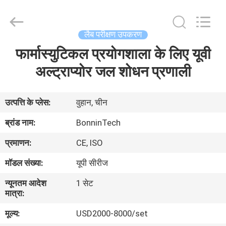
Technology
Ltd..
All
Rights
Reserved.
लैब परीक्षण उपकरण
Developed
by
फार्मास्युटिकल प्रयोगशाला के लिए यूवी
घर
ECER
अल्ट्राप्योर जल शोधन प्रणाली
उत्पादों
उत्पत्ति के प्लेस:
वुहान, चीन
वीडियो
ब्रांड नाम:
BonninTech
प्रमाणन:
CE, ISO
हमारे
मॉडल संख्या:
यूपी सीरीज
बारे
न्यूनतम आदेश
1 सेट
में
मात्रा:
मूल्य:
USD2000-8000/set
कारखाना