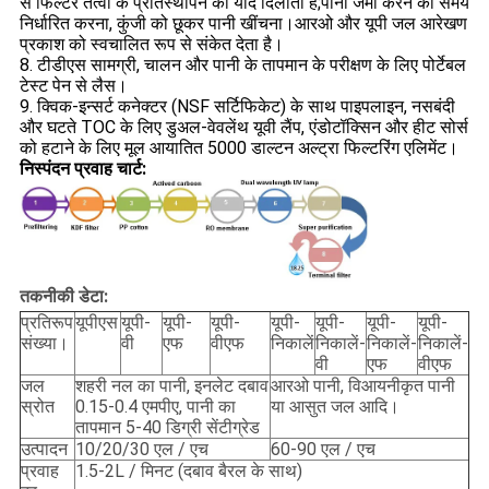
से फिल्टर तत्वों के प्रतिस्थापन की याद दिलाती है;पानी जमा करने का समय
निर्धारित करना, कुंजी को छूकर पानी खींचना।आरओ और यूपी जल आरेखण
प्रकाश को स्वचालित रूप से संकेत देता है।
8. टीडीएस सामग्री, चालन और पानी के तापमान के परीक्षण के लिए पोर्टेबल
टेस्ट पेन से लैस।
9. क्विक-इन्सर्ट कनेक्टर (NSF सर्टिफिकेट) के साथ पाइपलाइन, नसबंदी
और घटते TOC के लिए डुअल-वेवलेंथ यूवी लैंप, एंडोटॉक्सिन और हीट सोर्स
को हटाने के लिए मूल आयातित 5000 डाल्टन अल्ट्रा फिल्टरिंग एलिमेंट।
निस्पंदन प्रवाह चार्ट:
तकनीकी डेटा:
प्रतिरूप
यूपीएस
यूपी-
यूपी-
यूपी-
यूपी-
यूपी-
यूपी-
यूपी-
संख्या।
वी
एफ
वीएफ
निकालें
निकालें-
निकालें-
निकालें-
वी
एफ
वीएफ
जल
शहरी नल का पानी, इनलेट दबाव
आरओ पानी, विआयनीकृत पानी
स्रोत
0.15-0.4 एमपीए, पानी का
या आसुत जल आदि।
तापमान 5-40 डिग्री सेंटीग्रेड
उत्पादन
10/20/30 एल / एच
60-90 एल / एच
प्रवाह
1.5-2L / मिनट (दबाव बैरल के साथ)