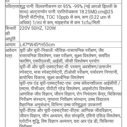
दर
पवित्रता
शुद्ध पानी: विलवणीकरण दर 95% -99% (नई आरओ झिल्ली के
साथ) अल्ट्राप्योर पानी: प्रतिरोधकता 18.25MΩ.cm@25
डिग्री सेंटीग्रेड, TOC 10ppb से कम, कण (0.22 um से
अधिक) 1/ml से कम, माइक्रोब से कम 1cfu/मिली
बिजली
220V 50HZ, 120W
की
आपूर्ति
आयाम
L47*W45*H55cm
आवेदन
यूपी और यूपी-निकालें: भौतिक-रासायनिक परीक्षण, जैव
पत्र
रासायनिक विश्लेषण, रक्त परीक्षण, सूक्ष्म विश्लेषण, समर्पित
फ्लशिंग, एचपीएलसी, आईसी, जीसी विश्लेषण प्रयोग
यूपी-वी और यूपी-एक्सट्रैक्ट-वी: परमाणु अवशोषण/उत्सर्जन
स्पेक्ट्रा, मास स्पेक्ट्रोमेट्री, टीओसी परीक्षण, पर्यावरण निगरानी, ​​
बायोचिप विकास, सूक्ष्म कार्बनिक विश्लेषण
यूपी-एफ एंड यूपी-एक्सट्रैक्ट-एफ: उच्च संवेदनशीलता आईसीपी /
एमएस, पीसीआर, पीपीटी ग्रेड विश्लेषण, आइसोटोप विश्लेषण,
आणविक जीव विज्ञान, जीवन विज्ञान, रोग नियंत्रण केंद्र, चिकित्सा
निरीक्षण संस्थान, गुणवत्ता निरीक्षण संस्थान, उच्च विद्यालय
वैज्ञानिक अनुसंधान, विभिन्न उच्च परिशुद्धता उपकरणों
यूपी-वीएफ और यूपी-एक्सट्रैक्ट-वीएफ: आण्विक जीवविज्ञान,
जीवन विज्ञान, जीन अध्ययन, सेल संस्कृति, एमिनो एसिड विश्लेषण,
प्रोटीन शुद्धि, विष विज्ञान अध्ययन, दवा आर एंड डी, चिकित्सा
निरीक्षण