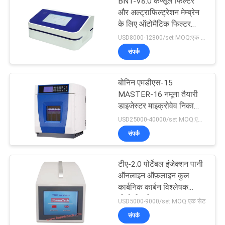
BNT-V8.0 कैप्सूल फिल्टर
और अल्ट्राफिल्ट्रेशन मेम्ब्रेन
के लिए ऑटोमैटिक फिल्टर
इंटीग्रिटी टेस्टर
USD8000-12800/set MOQ:एक सेट
संपर्क
बोनिन एमडीएस-15
MASTER-16 नमूना तैयारी
डाइजेस्टर माइक्रोवेव निकासी
पाचन प्रणाली
USD25000-40000/set MOQ:एक सेट
संपर्क
टीए-2.0 पोर्टेबल इंजेक्शन पानी
ऑनलाइन ऑफ़लाइन कुल
कार्बनिक कार्बन विश्लेषक
टीओसी परीक्षक
USD5000-9000/set MOQ:एक सेट
संपर्क