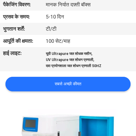
पैकेजिंग विवरण:
मानक निर्यात दफ़्ती बॉक्स
भ्रमण
प्रसव के समय:
5-10 दिन
गुणवत्ता
भुगतान शर्तें:
टी/टी
नियंत्रण
आपूर्ति की क्षमता:
100 सेट/माह
हाई लाइट:
,
यूवी Ultrapure जल शोधक मशीन
संपर्क
,
UV Ultrapure जल शोधन प्रणाली
करें
दवा प्रयोगशाला जल शोधन प्रणाली 50HZ
सबसे अच्छी कीमत
एक
उद्धरण
का
अनुरोध
करें