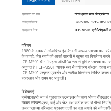
विस्तार जानकारी
उत्पाद विवरण
प्रोडक्ट का नाम:
जीसी-एमएस मास स्पेक्ट्रोमेट्री
संवेदनशीलता:
Be≥2×106 In≥35×106 U≥
ICP-MS01 क्रोमैटोग्राफी
प्रमुखता देना:
परिचय
1980 के दशक से लोकप्रिय इंडक्टिवली कपल्ड प्लाज्मा मास स्पेक
के फायदे, जैसे तत्वों की आवर्त सारणी में बहुमत का विश्लेषण क
ICP-MS01 चीन में पहला औद्योगिक रूप से युग्मित प्लाज्मा मास स्प
अनुपात है।ICP-MS01 व्यापक रूप से पर्यावरण संरक्षण, खाद्य स्वच
ICP-MS01 उत्कृष्ट प्रदर्शन और सटीक विश्लेषण निर्दिष्ट करता ह
रखरखाव और समय पर अनुवर्ती।
विशेषताएँ
प्रवेश:
बाहरी रूप से घुड़सवार एटमाइज़र के साथ ओपन मॉड्यूलर नम
मशाल संरेखण:
एक्स, वाई और जेड अक्ष सटीक रूप से पीसी-नियंत्रि
उन्नत प्लाज्मा परिरक्षण: प्रकाश तत्वों का पता लगाने की संवेदन