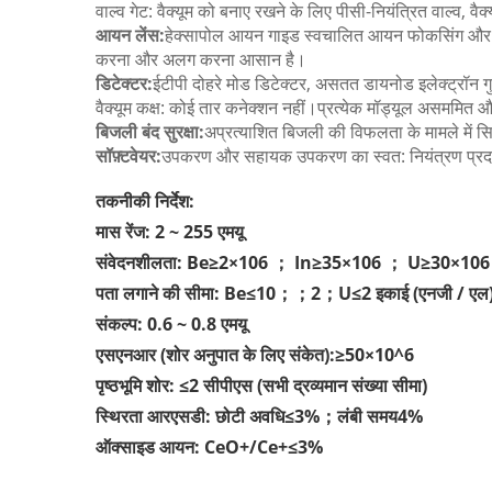
वाल्व गेट: वैक्यूम को बनाए रखने के लिए पीसी-नियंत्रित वाल्व, 
आयन लेंस:
हेक्सापोल आयन गाइड स्वचालित आयन फोकसिंग और ट्यूनि
करना और अलग करना आसान है।
डिटेक्टर:
ईटीपी दोहरे मोड डिटेक्टर, असतत डायनोड इलेक्ट्रॉन
वैक्यूम कक्ष: कोई तार कनेक्शन नहीं।प्रत्येक मॉड्यूल असममित
बिजली बंद सुरक्षा:
अप्रत्याशित बिजली की विफलता के मामले में सिस
सॉफ़्टवेयर:
उपकरण और सहायक उपकरण का स्वत: नियंत्रण प्र
तकनीकी निर्देश:
मास रेंज: 2 ~ 255 एमयू
संवेदनशीलता: Be≥2×106 ； In≥35×106 ； U≥30×106 इक
पता लगाने की सीमा: Be≤10；；2；U≤2 इकाई (एनजी / एल) म
संकल्प: 0.6 ~ 0.8 एमयू
एसएनआर (शोर अनुपात के लिए संकेत):≥50×10^6
पृष्ठभूमि शोर: ≤2 सीपीएस (सभी द्रव्यमान संख्या सीमा)
स्थिरता आरएसडी: छोटी अवधि≤3%；लंबी समय4%
ऑक्साइड आयन: CeO+/Ce+≤3%