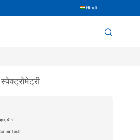
Hindi
पेक्ट्रोमेट्री
ुहान, चीन
BonninTech