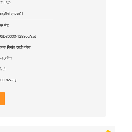
E, ISO
आईसीपी-एमएस01
क सेट
USD80000-128800/set
ानक निर्यात दफ़्ती बॉक्स
-10 दिन
ी/टी
00 सेट/माह