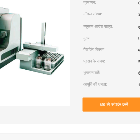
प्रमाणन:
C
मॉडल संख्या:
न्यूनतम आदेश मात्रा:
ए
मूल्य:
पैकेजिंग विवरण:
म
प्रसव के समय:
5
भुगतान शर्तें:
ट
आपूर्ति की क्षमता:
1
अब से संपर्क करें