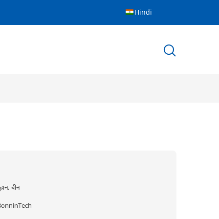
Hindi
ुहान, चीन
BonninTech