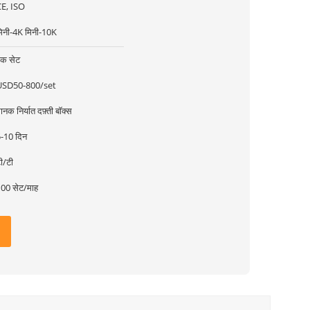
E, ISO
िनी-4K मिनी-10K
क सेट
USD50-800/set
ानक निर्यात दफ़्ती बॉक्स
-10 दिन
ी/टी
00 सेट/माह