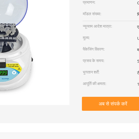
प्रमाणन:
C
मॉडल संख्या:
म
न्यूनतम आदेश मात्रा:
ए
मूल्य:
पैकेजिंग विवरण:
म
प्रसव के समय:
5
भुगतान शर्तें:
ट
आपूर्ति की क्षमता:
1
अब से संपर्क करें