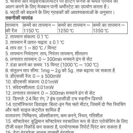
5. चेसिस और माइक्रोबोलोमीटर पर हीटिंग फर्नेस के थर्मल प्रभाव को
अलग करने के लिए मेजबान पानी थर्मोस्टेट का उपयोग करता है।
6. भट्ठी को बदलने के लिए ग्राहकों की आवश्यकताओं के अनुसार।
तकनीकी मापदंड
तापमान
कमरे का तापमान ~
कमरे का तापमान ~
कमरे का तापमान ~
की रेंज
1150 ℃
1250 ℃
1350 ℃
2. तापमान संकल्प: 0.1 ℃
3. तापमान में उतार-चढ़ाव: ± 0.1 ℃
4. ताप दर: 1 ~ 80 ℃ / मिनट
5. तापमान नियंत्रण: ताप, निरंतर तापमान, शीतलन
6. लगातार तापमान: 0 ~ 300min मनमाने ढंग से सेट
7. ठंडा करने का समय: 15 मिनट (1000 ℃ ~ 100 ℃)
8. संतुलन माप सीमा: 1mg ~ 2g को 5g . तक बढ़ाया जा सकता है
9. डीएससी रेंज: 0 ~ ± 500mW
10. डीएससी संकल्प: 0.01mW
11. संवेदनशीलता: 0.01mW
12. लगातार तापमान: 0 ~ 300min मनमाने ढंग से सेट
13. डिस्प्ले: 24 बिट रंग, 7 इंच एलसीडी टच स्क्रीन डिस्प्ले
14. एटमॉस्फियर डिवाइस: बिल्ट-इन गैस फ्लो मीटर, जिसमें दो गैस स्विचिंग
और फ्लो साइज कंट्रोल शामिल हैं
वातावरण: निष्क्रिय, ऑक्सीकरण, कम करने, स्थिर, गतिशील
15. सॉफ्टवेयर: बुद्धिमान सॉफ्टवेयर स्वचालित रूप से डेटा प्रोसेसिंग के लिए
टीजी वक्र रिकॉर्ड कर सकता है, प्रयोगात्मक रिपोर्ट प्रिंट कर सकता है
16. डेटा इंटरफ़ेस: मानक यूएसबी इंटरफ़ेस