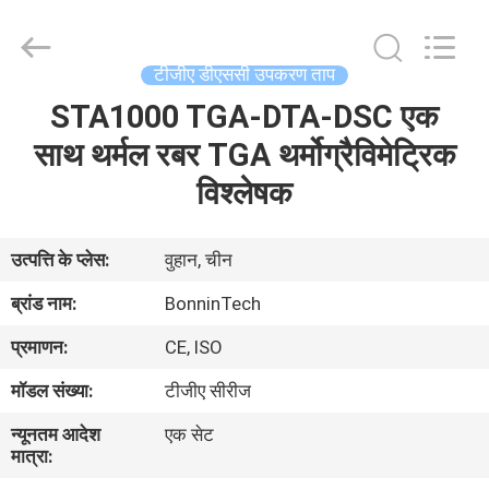
Technology
Ltd..
All
Rights
Reserved.
टीजीए डीएससी उपकरण ताप
Developed
by
STA1000 TGA-DTA-DSC एक
घर
ECER
साथ थर्मल रबर TGA थर्मोग्रैविमेट्रिक
उत्पादों
विश्लेषक
वीडियो
उत्पत्ति के प्लेस:
वुहान, चीन
ब्रांड नाम:
BonninTech
हमारे
प्रमाणन:
CE, ISO
बारे
मॉडल संख्या:
टीजीए सीरीज
में
न्यूनतम आदेश
एक सेट
मात्रा:
कारखाना