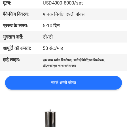
मूल्य:
USD4000-8000/set
भ्रमण
पैकेजिंग विवरण:
मानक निर्यात दफ़्ती बॉक्स
गुणवत्ता
प्रसव के समय:
5-10 दिन
नियंत्रण
भुगतान शर्तें:
टी/टी
आपूर्ति की क्षमता:
50 सेट/माह
संपर्क
हाई लाइट:
,
,
एक साथ थर्मल विश्लेषक
थर्मोग्रैविमेट्रिक विश्लेषक
करें
डीएससी एक साथ थर्मल रबर
एक
सबसे अच्छी कीमत
उद्धरण
का
अनुरोध
करें