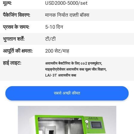
मूल्य:
USD2000-5000/set
भ्रमण
पैकेजिंग विवरण:
मानक निर्यात दफ़्ती बॉक्स
गुणवत्ता
प्रसव के समय:
5-10 दिन
नियंत्रण
भुगतान शर्तें:
टी/टी
आपूर्ति की क्षमता:
200 सेट/माह
संपर्क
हाई लाइट:
,
अवायवीय बैक्टीरिया के लिए co2 इनक्यूबेटर
करें
,
माइक्रोप्रोसेसर अवायवीय कक्ष सूक्ष्म जीव विज्ञान
LAI-3T अवायवीय कक्ष
एक
सबसे अच्छी कीमत
उद्धरण
का
अनुरोध
करें