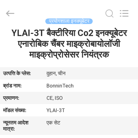
Wuhan
Bonnin
Technology
Ltd..
All
प्रयोगशाला इनक्यूबेटर
Rights
Reserved.
Developed
YLAI-3T बैक्टीरिया Co2 इनक्यूबेटर
घर
by
ECER
एनारोबिक चैंबर माइक्रोबायोलॉजी
उत्पादों
माइक्रोप्रोसेसर नियंत्रक
वीडियो
उत्पत्ति के प्लेस:
वुहान, चीन
ब्रांड नाम:
BonninTech
हमारे
प्रमाणन:
CE, ISO
बारे
मॉडल संख्या:
YLAI-3T
में
न्यूनतम आदेश
एक सेट
मात्रा:
कारखाना