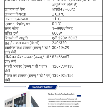
आपूर्ति नहीं होती है)
तापमान की रेंज
आरटी+3~60℃
तापमान स्थिरता
± 0.3 ℃
तापमान एकरूपता
±1 ℃
प्रदर्शन रिज़ॉल्यूशन
0.1 ℃
समय सीमा
1~9999मिनट
शक्ति दर्ज़ा
600W
बिजली की आपूर्ति
एसी 220V, 50HZ
शुद्ध / सकल वजन (किलो)
240/320
आंतरिक कक्ष आकार (डब्ल्यू * डी *
30×19×29
एच) सेमी
ऑपरेशन चैंबर आकार (डब्ल्यू * डी *
82×66×67
एच) सेमी
बाहरी आकार (डब्ल्यू * डी * एच)
126×73×138
सेमी
पैकेज का आकार (डब्ल्यू * डी * एच)
139×92×156
सेमी