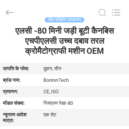
विश्लेषक
आपूर्तिकर्ता.
Copyright
©
2022
लैब परीक्षण उपकरण
-
2025
Wuhan
एलसी -80 मिनी जड़ी बूटी कैनबिस
घर
Bonnin
Technology
Ltd..
एचपीएलसी उच्च दबाव तरल
All
Rights
उत्पादों
क्रोमैटोग्राफी मशीन OEM
Reserved.
Developed
by
ECER
वीडियो
उत्पत्ति के प्लेस:
वुहान, चीन
ब्रांड नाम:
BonninTech
हमारे
प्रमाणन:
CE, ISO
बारे
मॉडल संख्या:
नियंत्रण रेखा-80
में
न्यूनतम आदेश
एक सेट
मात्रा:
कारखाना