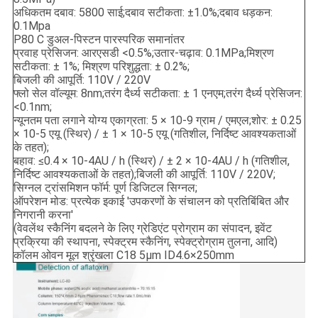
अधिकतम दबाव: 5800 साई;दबाव सटीकता: ±1.0%;दबाव धड़कन:
0.1Mpa
P80 C डुअल-पिस्टन पारस्परिक समानांतर
प्रवाह प्रेसिजन: आरएसडी <0.5%;उतार-चढ़ाव: 0.1MPa;मिश्रण
सटीकता: ± 1%; मिश्रण परिशुद्धता: ± 0.2%;
बिजली की आपूर्ति: 110V / 220V
फ्लो सेल वॉल्यूम: 8nm;तरंग दैर्ध्य सटीकता: ± 1 एनएम;तरंग दैर्ध्य प्रेसिजन:
<0.1nm;
न्यूनतम पता लगाने योग्य एकाग्रता: 5 × 10-9 ग्राम / एमएल;शोर: ± 0.25
× 10-5 एयू (स्थिर) / ± 1 × 10-5 एयू (गतिशील, निर्दिष्ट आवश्यकताओं
के तहत);
बहाव: ≤0.4 × 10-4AU / h (स्थिर) / ± 2 × 10-4AU / h (गतिशील,
निर्दिष्ट आवश्यकताओं के तहत);बिजली की आपूर्ति: 110V / 220V;
सिग्नल ट्रांसमिशन फॉर्म: पूर्ण डिजिटल सिग्नल;
ऑपरेशन मोड: प्रत्येक इकाई 'उपकरणों के संचालन को प्रतिबिंबित और
निगरानी करना'
(वेवलेंथ स्कैनिंग बदलने के लिए ग्रेडिएंट प्रोग्राम का संपादन, इवेंट
प्रक्रिया की स्थापना, स्पेक्ट्रम स्कैनिंग, स्पेक्ट्रोग्राम तुलना, आदि)
कॉलम ओवन मूल श्रृंखला C18 5μm ID4.6×250mm