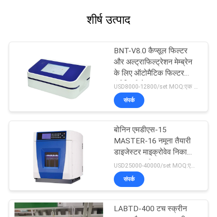
शीर्ष उत्पाद
BNT-V8.0 कैप्सूल फिल्टर
और अल्ट्राफिल्ट्रेशन मेम्ब्रेन
के लिए ऑटोमैटिक फिल्टर
इंटीग्रिटी टेस्टर
USD8000-12800/set MOQ:एक सेट
संपर्क
बोनिन एमडीएस-15
MASTER-16 नमूना तैयारी
डाइजेस्टर माइक्रोवेव निकासी
पाचन प्रणाली
USD25000-40000/set MOQ:एक सेट
संपर्क
LABTD-400 टच स्क्रीन