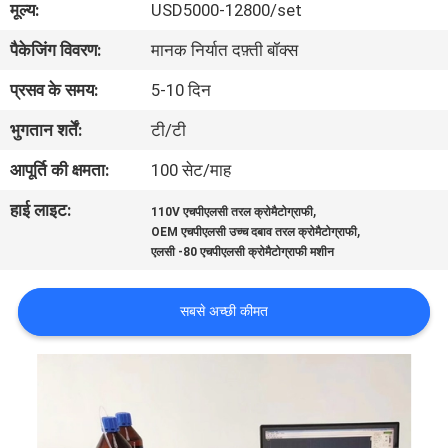
मूल्य:
USD5000-12800/set
भ्रमण
पैकेजिंग विवरण:
मानक निर्यात दफ़्ती बॉक्स
गुणवत्ता
प्रसव के समय:
5-10 दिन
नियंत्रण
भुगतान शर्तें:
टी/टी
आपूर्ति की क्षमता:
100 सेट/माह
संपर्क
हाई लाइट:
,
110V एचपीएलसी तरल क्रोमैटोग्राफी
करें
,
OEM एचपीएलसी उच्च दबाव तरल क्रोमैटोग्राफी
एलसी -80 एचपीएलसी क्रोमैटोग्राफी मशीन
एक
सबसे अच्छी कीमत
उद्धरण
का
अनुरोध
करें