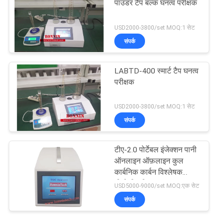
पाउडर टैप बल्क घनत्व परीक्षक
USD2000-3800/set MOQ:1 सेट
संपर्क
LABTD-400 स्मार्ट टैप घनत्व
परीक्षक
USD2000-3800/set MOQ:1 सेट
संपर्क
टीए-2.0 पोर्टेबल इंजेक्शन पानी
ऑनलाइन ऑफ़लाइन कुल
कार्बनिक कार्बन विश्लेषक
टीओसी परीक्षक
USD5000-9000/set MOQ:एक सेट
संपर्क