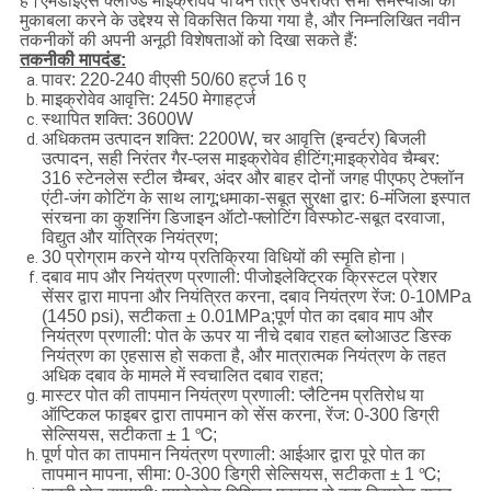
हैं।एमडीईएस क्लोज्ड माइक्रोवेव पाचन तंत्र उपरोक्त सभी समस्याओं का
मुकाबला करने के उद्देश्य से विकसित किया गया है, और निम्नलिखित नवीन
तकनीकों की अपनी अनूठी विशेषताओं को दिखा सकते हैं:
तकनीकी मापदंड:
पावर: 220-240 वीएसी 50/60 हर्ट्ज 16 ए
माइक्रोवेव आवृत्ति: 2450 मेगाहर्ट्ज
स्थापित शक्ति: 3600W
अधिकतम उत्पादन शक्ति: 2200W, चर आवृत्ति (इन्वर्टर) बिजली
उत्पादन, सही निरंतर गैर-प्लस माइक्रोवेव हीटिंग;माइक्रोवेव चैम्बर:
316 स्टेनलेस स्टील चैम्बर, अंदर और बाहर दोनों जगह पीएफए ​​​​टेफ्लॉन
एंटी-जंग कोटिंग के साथ लागू;धमाका-सबूत सुरक्षा द्वार: 6-मंजिला इस्पात
संरचना का कुशनिंग डिजाइन ऑटो-फ्लोटिंग विस्फोट-सबूत दरवाजा,
विद्युत और यांत्रिक नियंत्रण;
30 प्रोग्राम करने योग्य प्रतिक्रिया विधियों की स्मृति होना।
दबाव माप और नियंत्रण प्रणाली: पीजोइलेक्ट्रिक क्रिस्टल प्रेशर
सेंसर द्वारा मापना और नियंत्रित करना, दबाव नियंत्रण रेंज: 0-10MPa
(1450 psi), सटीकता ± 0.01MPa;पूर्ण पोत का दबाव माप और
नियंत्रण प्रणाली: पोत के ऊपर या नीचे दबाव राहत ब्लोआउट डिस्क
नियंत्रण का एहसास हो सकता है, और मात्रात्मक नियंत्रण के तहत
अधिक दबाव के मामले में स्वचालित दबाव राहत;
मास्टर पोत की तापमान नियंत्रण प्रणाली: प्लैटिनम प्रतिरोध या
ऑप्टिकल फाइबर द्वारा तापमान को सेंस करना, रेंज: 0-300 डिग्री
सेल्सियस, सटीकता ± 1 ℃;
पूर्ण पोत का तापमान नियंत्रण प्रणाली: आईआर द्वारा पूरे पोत का
तापमान मापना, सीमा: 0-300 डिग्री सेल्सियस, सटीकता ± 1 ℃;