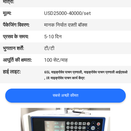
मात्रा:
भ्रमण
मूल्य:
USD25000-40000/set
गुणवत्ता
पैकेजिंग विवरण:
मानक निर्यात दफ़्ती बॉक्स
नियंत्रण
प्रसव के समय:
5-10 दिन
भुगतान शर्तें:
टी/टी
संपर्क
आपूर्ति की क्षमता:
100 सेट/माह
करें
हाई लाइट:
,
65L माइक्रोवेव पाचन प्रणाली
माइक्रोवेव पाचन प्रणाली आईएसओ
,
IR माइक्रोवेव पाचन कार्य केंद्र:
एक
उद्धरण
सबसे अच्छी कीमत
का
अनुरोध
करें