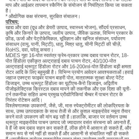
माप और आईआर तापमान स्कैनिंग के संयोजन से नियंत्रित किया जा सकता
है।
* औद्योगिक कक्ष संरचना, सुरक्षित संचालन।
परिचय:
खाद्य और दवा (दूध और डेयरी उत्पाद, स्वास्थ्य भोजन), सौंदर्य प्रसाधन,
कृषि और किनारे के उत्पाद, जलीय उत्पाद, जैविक ऊतक, विभिन्न प्रकार के
फ़ीड, ऊर्जा और पेट्रोकेमिकल, भूविज्ञान और खनिज संसाधन, पर्यावरण
संसाधन (वायु, पानी, मिट्टी), धातु, मिश्र धातु, चीनी मिट्टी की चीज़ें,
RoHS, दवा, घरेलू कचरा।
MDES गुहा 16-पोत स्वतंत्र फ्रेम-प्रकार उच्च दबाव पाचन रोटर, 18-
पोत हिंडोला एकीकृत अल्ट्राहाई दबाव पाचन रोटर, 40/100-पोत
अल्ट्राहाई थ्रूपुट हिंडोला रोटर और 16-200ml-पोत हिंडोला बड़ी क्षमता
रोटर आदि के लिए बहुमुखी है। विभिन्न प्रयोग आवेदन आवश्यकताओं।हवाई
जहाज एक्स्ट्रा फाइबर पाचन बाहरी पोत, मात्रात्मक सुरक्षा बोल्ट पेटेंट
डिजाइन, उच्च थ्रूपुट हिंडोला का यूटीएच-कैरो डिजाइन, अद्वितीय
पीजोइलेक्ट्रिक क्रिस्टल दबाव मापने की तकनीक और एक दिशा की यूनी-
टर्न तकनीक सहित अन्य प्रमुख प्रौद्योगिकियां चैम्बर में पाचन रोटर के
निरंतर रोटेशन आदि।
विश्लेषणात्मक उपकरणों, जैसे, जी, मास स्पेक्ट्रोमीटर की लोकप्रियता के
साथ, उच्च उत्पादकता के साथ तेजी से और कुशल माइक्रोवेव नमूना तैयार
करने वाले उपकरण की मांग बढ़ रही है।हालांकि, बाजार पर वर्तमान उच्च
थ्रूपुट माइक्रोवेव पाचन उत्पाद जो ज्यादातर वसंत संरचना को अपनाते हैं,
वे हैं जो कम दबाव सहन कर सकते हैं, लीक होने में आसान हो सकते हैं, और
समान रूप से गर्म नहीं हो सकते हैं और आसानी से संचालित नहीं हो सकते