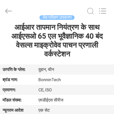
विश्लेषक
supplier.
Copyright
©
2022
लैब परीक्षण उपकरण
-
2025
Wuhan
आईआर तापमान नियंत्रण के साथ
घर
Bonnin
Technology
Ltd..
आईएसओ 65 एल भूवैज्ञानिक 40 बंद
All
Rights
उत्पादों
वेसल्स माइक्रोवेव पाचन प्रणाली
Reserved.
Developed
by
वर्कस्टेशन
ECER
वीडियो
उत्पत्ति के प्लेस:
वुहान, चीन
हमारे
ब्रांड नाम:
BonninTech
बारे
प्रमाणन:
CE, ISO
में
मॉडल संख्या:
एमडीईएस सीरीज
कारखाना
न्यूनतम आदेश
एक सेट