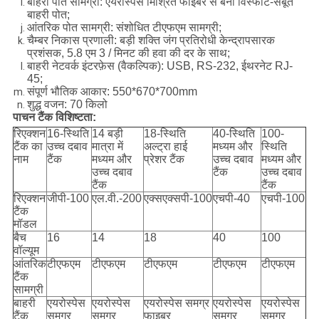
बाहरी पोत सामग्री: एयरोस्पेस मिश्रित फाइबर से बना विस्फोट-सबूत
बाहरी पोत;
आंतरिक पोत सामग्री: संशोधित टीएफएम सामग्री;
चैम्बर निकास प्रणाली: बड़ी शक्ति जंग प्रतिरोधी केन्द्रापसारक
प्रशंसक, 5.8 एम 3 / मिनट की हवा की दर के साथ;
बाहरी नेटवर्क इंटरफ़ेस (वैकल्पिक): USB, RS-232, ईथरनेट RJ-
45;
संपूर्ण भौतिक आकार: 550*670*700mm
शुद्ध वजन: 70 किलो
पाचन टैंक विशिष्टता:
रिएक्शन
16-स्थिति
14 बड़ी
18-स्थिति
40-स्थिति
100-
टैंक का
उच्च दबाव
मात्रा में
अल्ट्रा हाई
मध्यम और
स्थिति
नाम
टैंक
मध्यम और
प्रेशर टैंक
उच्च दबाव
मध्यम और
उच्च दबाव
टैंक
उच्च दबाव
टैंक
टैंक
रिएक्शन
जीपी-100
एल.वी.-200
एक्सएक्सपी-100
एचपी-40
एचपी-100
टैंक
मॉडल
बैच
16
14
18
40
100
वॉल्यूम
आंतरिक
टीएफएम
टीएफएम
टीएफएम
टीएफएम
टीएफएम
टैंक
सामग्री
बाहरी
एयरोस्पेस
एयरोस्पेस
एयरोस्पेस समग्र
एयरोस्पेस
एयरोस्पेस
टैंक
समग्र
समग्र
फाइबर
समग्र
समग्र