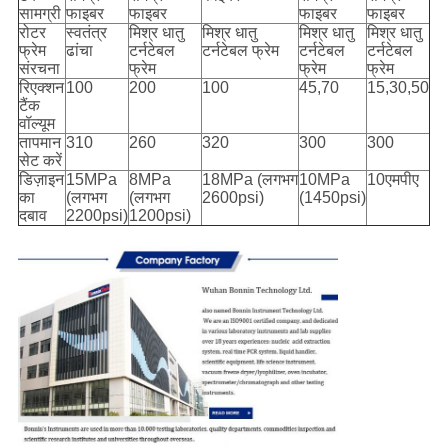
सामग्री
फाइबर
फाइबर
फाइबर
फाइबर
रोटर
स्वतंत्र
मिश्र धातु
मिश्र धातु
मिश्र धातु
मिश्र धातु
फ्रेम
ढांचा
टर्नटेबल
टर्नटेबल फ्रेम
टर्नटेबल
टर्नटेबल
संरचना
फ्रेम
फ्रेम
फ्रेम
रिएक्शन
100
200
100
45,70
15,30,50
टैंक
वॉल्यूम
तापमान
310
260
320
300
300
सेट करें
डिज़ाइन
15MPa
8MPa
18MPa (लगभग
10MPa
10एमपीए
का
(लगभग
(लगभग
2600psi)
(1450psi)
दबाव
2200psi)
1200psi)