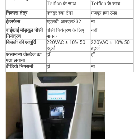
Telflon के साथ
Telflon के साथ
निकास तंत्र
मजबूर हवा ठंडा
मजबूर हवा ठंडा
इंटरफेस
यूएसबी, आरएस232
ना
वाईफ़ाई मॉड्यूल पीसी
पीसी नियंत्रण के लिए
नहीं
नियंत्रण
मानक
बिजली की आपूर्ति
220VAC ± 10% 50
220VAC ± 10% 50
हर्ट्ज
हर्ट्ज
असामान्य वोल्टेज का
हाँ
हाँ
पता लगाना
वीडियो निगरानी
हां
ना