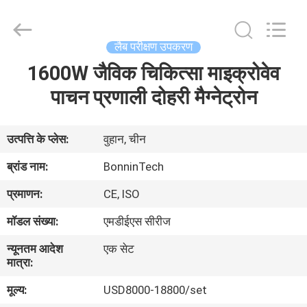
Bonnin
Technology
Ltd..
All
Rights
लैब परीक्षण उपकरण
Reserved.
Developed
1600W जैविक चिकित्सा माइक्रोवेव
घर
by
ECER
पाचन प्रणाली दोहरी मैग्नेट्रोन
उत्पादों
उत्पत्ति के प्लेस:
वुहान, चीन
वीडियो
ब्रांड नाम:
BonninTech
प्रमाणन:
CE, ISO
हमारे
मॉडल संख्या:
एमडीईएस सीरीज
बारे
न्यूनतम आदेश
एक सेट
में
मात्रा:
मूल्य:
USD8000-18800/set
कारखाना