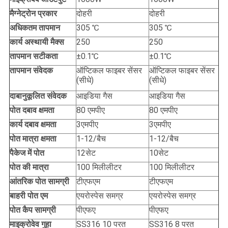
मैग्नेट्रोन प्रकार
दोहरी
दोहरी
अधिकतम तापमान
305 ℃
305 ℃
कार्य अस्थायी मैक्स
250
250
तापमान सटीकता
±0.1℃
±0.1℃
तापमान संवेदक
ऑप्टिकल फाइबर सेंसर
ऑप्टिकल फाइबर सेंसर
(सीधे)
(सीधे)
दाबानुकूलित संवेदक
आइडिया गैस
आइडिया गैस
पोत दबाव क्षमता
80 एमपीए
80 एमपीए
कार्य दबाव क्षमता
3एमपीए
3एमपीए
पोत मात्रा क्षमता
1-12/बैच
1-12/बैच
पैकेज में पोत
12सेट
10सेट
पोत की मात्रा
100 मिलीलीटर
100 मिलीलीटर
आंतरिक पोत सामग्री
टीएफएम
टीएफएम
बाहरी पोत एम
एयरोस्पेस समग्र
एयरोस्पेस समग्र
पोत कैप सामग्री
पीएफए
पीएफए
माइक्रोवेव गुहा
SS316 10 परत
SS316 8 परत