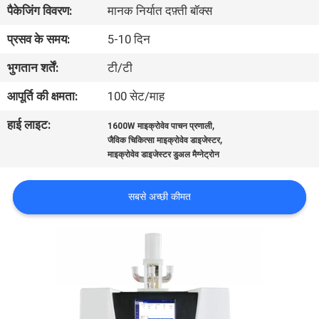
पैकेजिंग विवरण:
मानक निर्यात दफ़्ती बॉक्स
भ्रमण
प्रसव के समय:
5-10 दिन
गुणवत्ता
भुगतान शर्तें:
टी/टी
नियंत्रण
आपूर्ति की क्षमता:
100 सेट/माह
हाई लाइट:
,
1600W माइक्रोवेव पाचन प्रणाली
संपर्क
,
जैविक चिकित्सा माइक्रोवेव डाइजेस्टर
करें
माइक्रोवेव डाइजेस्टर डुअल मैग्नेट्रोन
सबसे अच्छी कीमत
एक
उद्धरण
का
अनुरोध
करें