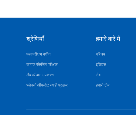
श्रेणियाँ
हमारे बारे में
पल्प परीक्षण मशीन
परिचय
कागज पैकेजिंग परीक्षक
इतिहास
लैब परीक्षण उपकरण
सेवा
फ्लेक्सो ऑफसेट स्याही प्रूफ़र
हमारी टीम
चीन 380V प्रयोगशाला पल्प वैली ब