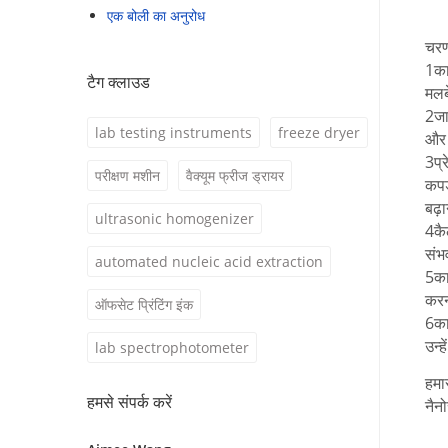
एक बोली का अनुरोध
चरण
1का
टैग क्लाउड
मलब
2जा
lab testing instruments
freeze dryer
और 
3प्
परीक्षण मशीन
वैक्यूम फ्रीज ड्रायर
कपड
बढ़
ultrasonic homogenizer
4कै
संभ
automated nucleic acid extraction
5का
करन
ऑफसेट प्रिंटिंग इंक
6का
उन्
lab spectrophotometer
हमार
हमसे संपर्क करें
नैन