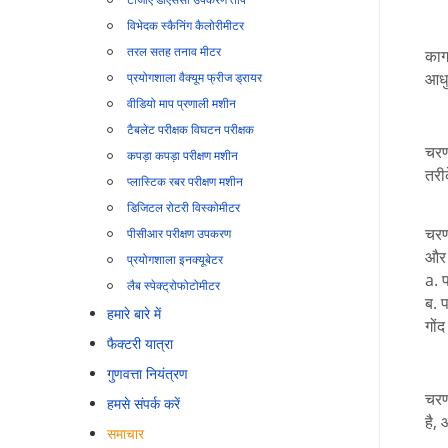
विभेदक स्कैनिंग कैलोरीमीटर
तरल सतह तनाव मीटर
काग
आधु
प्रयोगशाला वैक्यूम फ्रीज ड्रायर
वीडियो माप प्रणाली मशीन
टैबलेट परीक्षक विघटन परीक्षक
चरण
कपड़ा कपड़ा परीक्षण मशीन
तरी
प्लास्टिक रबर परीक्षण मशीन
डिजिटल रोटरी विस्कोमीटर
चरण
पीसीआर परीक्षण उपकरण
और 
प्रयोगशाला इनक्यूबेटर
a. प
लैब स्पेक्ट्रोफोटोमीटर
ब. प
हमारे बारे में
गों
फैक्टरी यात्रा
गुणवत्ता नियंत्रण
चरण
हमसे संपर्क करें
है,
समाचार