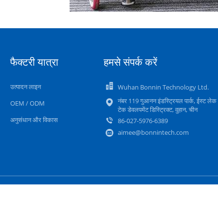
फैक्टरी यात्रा
हमसे संपर्क करें
उत्पादन लाइन
Wuhan Bonnin Technology Ltd.
नंबर 119 गुआनन इंडस्ट्रियल पार्क, ईस्ट लेक 
OEM / ODM
टेक डेवलपमेंट डिस्ट्रिक्ट, वुहान, चीन
अनुसंधान और विकास
86-027-5976-6389
aimee@bonnintech.com
साइटमैप
गोपनीयता नीति
मोबाइल साइट
ीटर
आपूर्तिकर्ता. Copyright © 2022 - 2025 bonnin-instruments.com. All Rights 