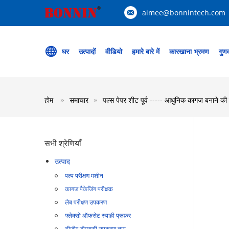
aimee@bonnintech.com
घर
उत्पादों
वीडियो
हमारे बारे में
कारखाना भ्रमण
गुणव
होम
समाचार
पल्स पेपर शीट पूर्व ----- आधुनिक कागज बनाने की 
सभी श्रेणियाँ
उत्पाद
पल्प परीक्षण मशीन
कागज पैकेजिंग परीक्षक
लैब परीक्षण उपकरण
फ्लेक्सो ऑफसेट स्याही प्रूफ़र
टीजीए डीएससी उपकरण ताप